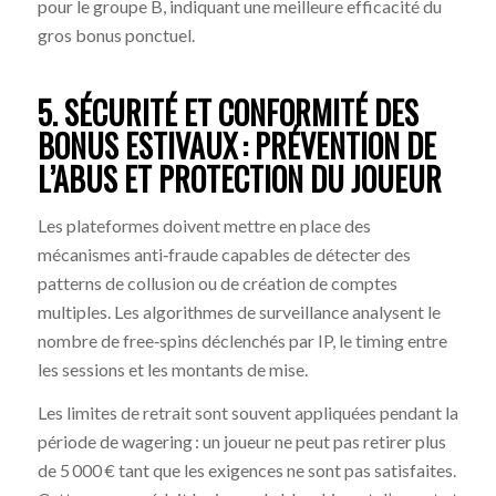
pour le groupe B, indiquant une meilleure efficacité du
gros bonus ponctuel.
5. SÉCURITÉ ET CONFORMITÉ DES
BONUS ESTIVAUX : PRÉVENTION DE
L’ABUS ET PROTECTION DU JOUEUR
Les plateformes doivent mettre en place des
mécanismes anti‑fraude capables de détecter des
patterns de collusion ou de création de comptes
multiples. Les algorithmes de surveillance analysent le
nombre de free‑spins déclenchés par IP, le timing entre
les sessions et les montants de mise.
Les limites de retrait sont souvent appliquées pendant la
période de wagering : un joueur ne peut pas retirer plus
de 5 000 € tant que les exigences ne sont pas satisfaites.