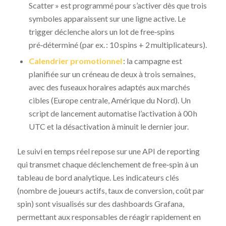
Scatter » est programmé pour s’activer dès que trois
symboles apparaissent sur une ligne active. Le
trigger déclenche alors un lot de free‑spins
pré‑déterminé (par ex. : 10 spins + 2 multiplicateurs).
Calendrier promotionnel
: la campagne est
planifiée sur un créneau de deux à trois semaines,
avec des fuseaux horaires adaptés aux marchés
cibles (Europe centrale, Amérique du Nord). Un
script de lancement automatise l’activation à 00 h
UTC et la désactivation à minuit le dernier jour.
Le suivi en temps réel repose sur une API de reporting
qui transmet chaque déclenchement de free‑spin à un
tableau de bord analytique. Les indicateurs clés
(nombre de joueurs actifs, taux de conversion, coût par
spin) sont visualisés sur des dashboards Grafana,
permettant aux responsables de réagir rapidement en