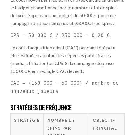
le budget promotionnel par le nombre total de spins
délivrés. Supposons un budget de 50 000 € pour une
campagne de deux semaines et 250 000 free‑spins :
CPS = 50 000 € / 250 000 ≈ 0,20 €
Le coût d’acquisition client (CAC) pendant l’été peut
être estimé en ajoutant les dépenses publicitaires
(media, affiliation) au CPS. Si la campagne dépense
150 000 € en media, le CAC devient :
CAC = (150 000 + 50 000) / nombre de
nouveaux joueurs
STRATÉGIES DE FRÉQUENCE
STRATÉGIE
NOMBRE DE
OBJECTIF
SPINS PAR
PRINCIPAL