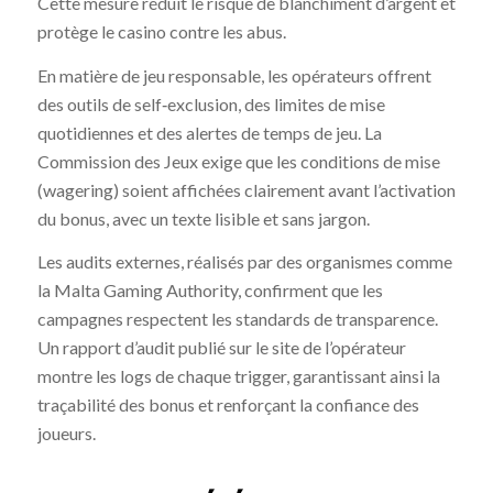
Cette mesure réduit le risque de blanchiment d’argent et
protège le casino contre les abus.
En matière de jeu responsable, les opérateurs offrent
des outils de self‑exclusion, des limites de mise
quotidiennes et des alertes de temps de jeu. La
Commission des Jeux exige que les conditions de mise
(wagering) soient affichées clairement avant l’activation
du bonus, avec un texte lisible et sans jargon.
Les audits externes, réalisés par des organismes comme
la Malta Gaming Authority, confirment que les
campagnes respectent les standards de transparence.
Un rapport d’audit publié sur le site de l’opérateur
montre les logs de chaque trigger, garantissant ainsi la
traçabilité des bonus et renforçant la confiance des
joueurs.