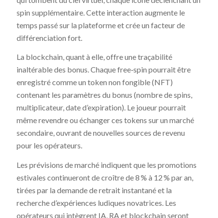
spin supplémentaire. Cette interaction augmente le
temps passé sur la plateforme et crée un facteur de
différenciation fort.
La blockchain, quant à elle, offre une traçabilité
inaltérable des bonus. Chaque free‑spin pourrait être
enregistré comme un token non fongible (NFT)
contenant les paramètres du bonus (nombre de spins,
multiplicateur, date d’expiration). Le joueur pourrait
même revendre ou échanger ces tokens sur un marché
secondaire, ouvrant de nouvelles sources de revenu
pour les opérateurs.
Les prévisions de marché indiquent que les promotions
estivales continueront de croître de 8 % à 12 % par an,
tirées par la demande de retrait instantané et la
recherche d’expériences ludiques novatrices. Les
opérateurs qui intègrent IA, RA et blockchain seront