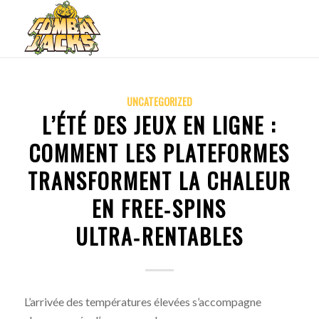
UNCATEGORIZED
L’ÉTÉ DES JEUX EN LIGNE :
COMMENT LES PLATEFORMES
TRANSFORMENT LA CHALEUR
EN FREE‑SPINS
ULTRA‑RENTABLES
L’arrivée des températures élevées s’accompagne