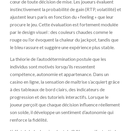
cœur de toute décision de mise. Les joueurs évaluent
instinctivement la probabilité de gain (RTP, volatilité) et
ajustent leurs paris en fonction du « feeling » que leur
procure le jeu. Cette évaluation est fortement modulée
par le design visuel : des couleurs chaudes comme le
rouge ou l’or évoquent la chaleur du jackpot, tandis que
le bleu rassure et suggère une expérience plus stable.
La théorie de l’autodétermination postule que les
individus sont motivés lorsqu’ils ressentent
compétence, autonomie et appartenance. Dans un
casino en ligne, la sensation de maîtrise s’acquiert grâce
à des tableaux de bord clairs, des indicateurs de
progression et des tutoriels interactifs. Lorsque le
joueur perçoit que chaque décision influence réellement
son solde, il développe un sentiment d’autonomie qui
renforce la fidélité.