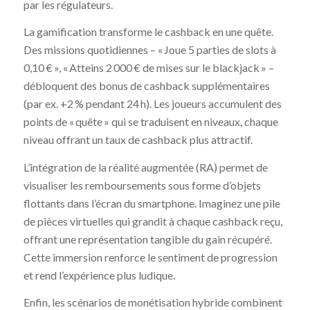
par les régulateurs.
La gamification transforme le cashback en une quête.
Des missions quotidiennes – « Joue 5 parties de slots à
0,10 € », « Atteins 2 000 € de mises sur le blackjack » –
débloquent des bonus de cashback supplémentaires
(par ex. +2 % pendant 24 h). Les joueurs accumulent des
points de « quête » qui se traduisent en niveaux, chaque
niveau offrant un taux de cashback plus attractif.
L’intégration de la réalité augmentée (RA) permet de
visualiser les remboursements sous forme d’objets
flottants dans l’écran du smartphone. Imaginez une pile
de pièces virtuelles qui grandit à chaque cashback reçu,
offrant une représentation tangible du gain récupéré.
Cette immersion renforce le sentiment de progression
et rend l’expérience plus ludique.
Enfin, les scénarios de monétisation hybride combinent