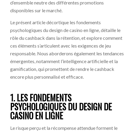
d’ensemble neutre des différentes promotions
disponibles sur le marché.
Le présent article décortique les fondements
psychologiques du design de casino en ligne, détaille le
rôle du cashback dans la rétention, et explore comment
ces éléments s’articulent avec les exigences de jeu
responsable. Nous aborderons également les tendances
émergentes, notamment l’intelligence artificielle et la
gamification, qui promettent de rendre le cashback
encore plus personnalisé et efficace.
1. LES FONDEMENTS
PSYCHOLOGIQUES DU DESIGN DE
CASINO EN LIGNE
Le risque perçu et la récompense attendue forment le