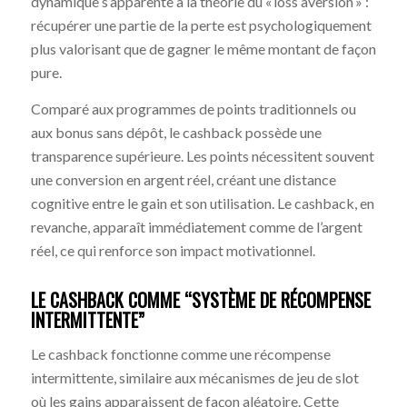
dynamique s’apparente à la théorie du « loss aversion » :
récupérer une partie de la perte est psychologiquement
plus valorisant que de gagner le même montant de façon
pure.
Comparé aux programmes de points traditionnels ou
aux bonus sans dépôt, le cashback possède une
transparence supérieure. Les points nécessitent souvent
une conversion en argent réel, créant une distance
cognitive entre le gain et son utilisation. Le cashback, en
revanche, apparaît immédiatement comme de l’argent
réel, ce qui renforce son impact motivationnel.
LE CASHBACK COMME “SYSTÈME DE RÉCOMPENSE
INTERMITTENTE”
Le cashback fonctionne comme une récompense
intermittente, similaire aux mécanismes de jeu de slot
où les gains apparaissent de façon aléatoire. Cette