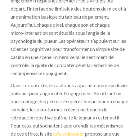
long chemin depuis les premiers reels virtuels. Au
départ, l’interface se limitait à des boutons de mise et à
une animation basique du tableau de paiement.
Aujourd’hui, chaque pixel, chaque son et chaque
micro‑interaction sont étudiés sous l’angle de la
psychologie du joueur. Les opérateurs s’appuient sur les
sciences cognitives pour transformer un simple site de
casino en une scène immersive où le sentiment de
contrôle, la quête de compétence et la recherche de
récompense se conjuguent.
Dans ce contexte, le cashback apparaît comme un levier
puissant pour augmenter l’engagement. En offrant un
pourcentage des pertes récupéré chaque jour ou chaque
semaine, les plateformes créent une boucle de
rétroaction positive qui incite le joueur à rester actif.
Pour ceux qui souhaitent approfondir les mécanismes
de ces offres, le site
avis coinpoker
propose une vue