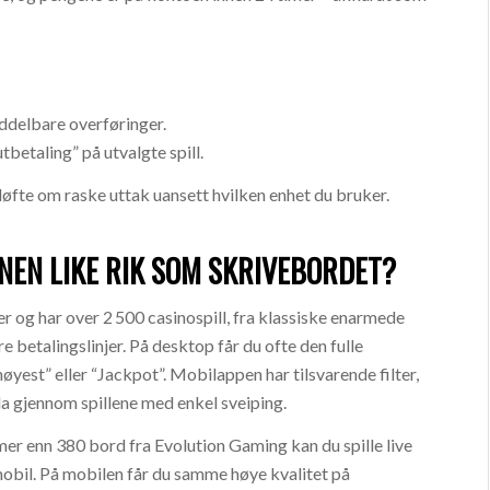
middelbare overføringer.
betaling” på utvalgte spill.
øfte om raske uttak uansett hvilken enhet du bruker.
NEN LIKE RIK SOM SKRIVEBORDET?
og har over 2 500 casinospill, fra klassiske enarmede
e betalingslinjer. På desktop får du ofte den fulle
yest” eller “Jackpot”. Mobilappen har tilsvarende filter,
bla gjennom spillene med enkel sveiping.
er enn 380 bord fra Evolution Gaming kan du spille live
obil. På mobilen får du samme høye kvalitet på