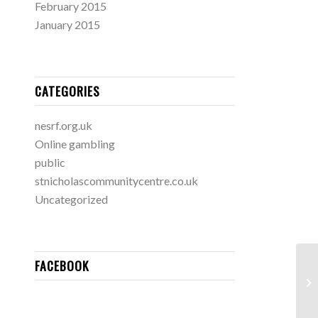
February 2015
January 2015
CATEGORIES
nesrf.org.uk
Online gambling
public
stnicholascommunitycentre.co.uk
Uncategorized
FACEBOOK
De
li
l’