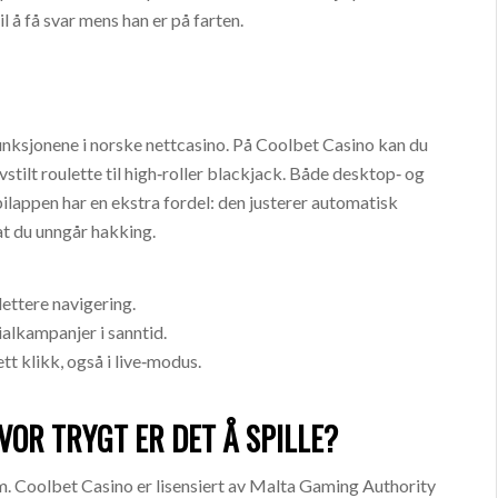
l å få svar mens han er på farten.
 funksjonene i norske nettcasino. På Coolbet Casino kan du
stilt roulette til high‑roller blackjack. Både desktop‑ og
lappen har en ekstra fordel: den justerer automatisk
at du unngår hakking.
lettere navigering.
ialkampanjer i sanntid.
tt klikk, også i live‑modus.
VOR TRYGT ER DET Å SPILLE?
orm. Coolbet Casino er lisensiert av Malta Gaming Authority