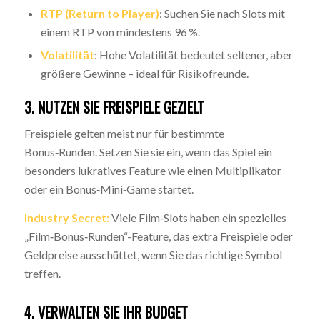
RTP (Return to Player)
: Suchen Sie nach Slots mit
einem RTP von mindestens 96 %.
Volatilität
: Hohe Volatilität bedeutet seltener, aber
größere Gewinne – ideal für Risikofreunde.
3. NUTZEN SIE FREISPIELE GEZIELT
Freispiele gelten meist nur für bestimmte
Bonus‑Runden. Setzen Sie sie ein, wenn das Spiel ein
besonders lukratives Feature wie einen Multiplikator
oder ein Bonus‑Mini‑Game startet.
Industry Secret:
Viele Film‑Slots haben ein spezielles
„Film‑Bonus‑Runden“-Feature, das extra Freispiele oder
Geldpreise ausschüttet, wenn Sie das richtige Symbol
treffen.
4. VERWALTEN SIE IHR BUDGET