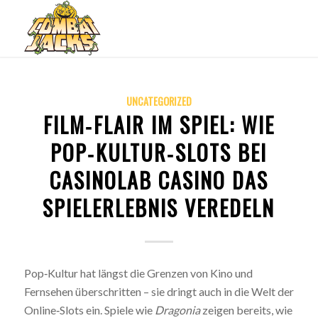
UNCATEGORIZED
FILM‑FLAIR IM SPIEL: WIE
POP‑KULTUR‑SLOTS BEI
CASINOLAB CASINO DAS
SPIELERLEBNIS VEREDELN
Pop‑Kultur hat längst die Grenzen von Kino und
Fernsehen überschritten – sie dringt auch in die Welt der
Online‑Slots ein. Spiele wie
Dragonia
zeigen bereits, wie