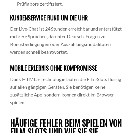
Prüflabors zertifiziert.
KUNDENSERVICE RUND UM DIE UHR
Der Live‑Chat ist 24 Stunden erreichbar und unterstützt
mehrere Sprachen, darunter Deutsch. Fragen zu
Bonusbedingungen oder Auszahlungsmodalitäten
werden schnell beantwortet.
MOBILE ERLEBNIS OHNE KOMPROMISSE
Dank HTML5‑Technologie laufen die Film‑Slots flüssig
auf allen gängigen Geräten. Sie benötigen keine
zusätzliche App, sondern können direkt im Browser
spielen.
HÄUFIGE FEHLER BEIM SPIELEN VON
FILM‑SLOTS UND WIE SIE SIE