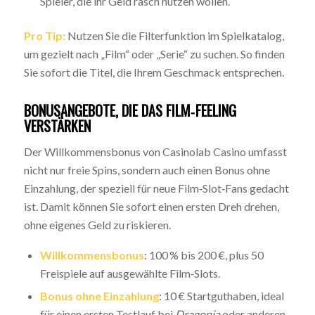
Spieler, die ihr Geld rasch nutzen wollen.
Pro Tip:
Nutzen Sie die Filterfunktion im Spielkatalog,
um gezielt nach „Film“ oder „Serie“ zu suchen. So finden
Sie sofort die Titel, die Ihrem Geschmack entsprechen.
BONUSANGEBOTE, DIE DAS FILM‑FEELING
VERSTÄRKEN
Der Willkommensbonus von Casinolab Casino umfasst
nicht nur freie Spins, sondern auch einen Bonus ohne
Einzahlung, der speziell für neue Film‑Slot‑Fans gedacht
ist. Damit können Sie sofort einen ersten Dreh drehen,
ohne eigenes Geld zu riskieren.
Willkommensbonus
: 100 % bis 200 €, plus 50
Freispiele auf ausgewählte Film‑Slots.
Bonus ohne Einzahlung
: 10 € Startguthaben, ideal
für einen ersten Testlauf bei
Dragonia
oder anderen