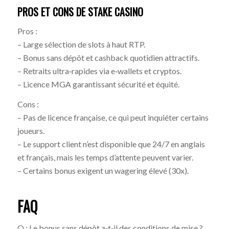
PROS ET CONS DE STAKE CASINO
Pros :
– Large sélection de slots à haut RTP.
– Bonus sans dépôt et cashback quotidien attractifs.
– Retraits ultra‑rapides via e‑wallets et cryptos.
– Licence MGA garantissant sécurité et équité.
Cons :
– Pas de licence française, ce qui peut inquiéter certains
joueurs.
– Le support client n’est disponible que 24/7 en anglais
et français, mais les temps d’attente peuvent varier.
– Certains bonus exigent un wagering élevé (30x).
FAQ
Q : Le bonus sans dépôt a‑t‑il des conditions de mise ?