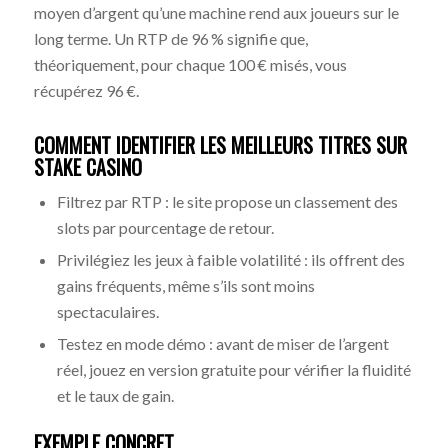
moyen d’argent qu’une machine rend aux joueurs sur le
long terme. Un RTP de 96 % signifie que,
théoriquement, pour chaque 100 € misés, vous
récupérez 96 €.
COMMENT IDENTIFIER LES MEILLEURS TITRES SUR
STAKE CASINO
Filtrez par RTP : le site propose un classement des
slots par pourcentage de retour.
Privilégiez les jeux à faible volatilité : ils offrent des
gains fréquents, même s’ils sont moins
spectaculaires.
Testez en mode démo : avant de miser de l’argent
réel, jouez en version gratuite pour vérifier la fluidité
et le taux de gain.
EXEMPLE CONCRET