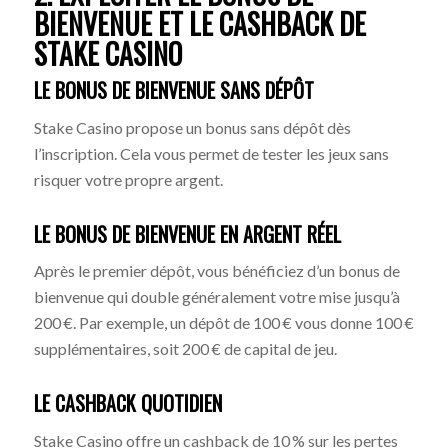
BIENVENUE ET LE CASHBACK DE
STAKE CASINO
LE BONUS DE BIENVENUE SANS DÉPÔT
Stake Casino propose un bonus sans dépôt dès
l’inscription. Cela vous permet de tester les jeux sans
risquer votre propre argent.
LE BONUS DE BIENVENUE EN ARGENT RÉEL
Après le premier dépôt, vous bénéficiez d’un bonus de
bienvenue qui double généralement votre mise jusqu’à
200 €. Par exemple, un dépôt de 100 € vous donne 100 €
supplémentaires, soit 200 € de capital de jeu.
LE CASHBACK QUOTIDIEN
Stake Casino offre un cashback de 10 % sur les pertes