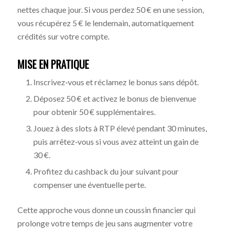
nettes chaque jour. Si vous perdez 50 € en une session,
vous récupérez 5 € le lendemain, automatiquement
crédités sur votre compte.
MISE EN PRATIQUE
Inscrivez‑vous et réclamez le bonus sans dépôt.
Déposez 50 € et activez le bonus de bienvenue
pour obtenir 50 € supplémentaires.
Jouez à des slots à RTP élevé pendant 30 minutes,
puis arrêtez‑vous si vous avez atteint un gain de
30 €.
Profitez du cashback du jour suivant pour
compenser une éventuelle perte.
Cette approche vous donne un coussin financier qui
prolonge votre temps de jeu sans augmenter votre