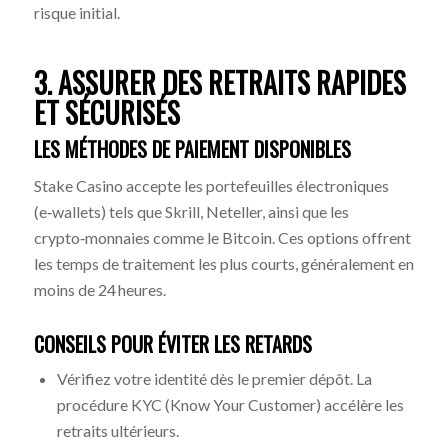
risque initial.
3. ASSURER DES RETRAITS RAPIDES
ET SÉCURISÉS
LES MÉTHODES DE PAIEMENT DISPONIBLES
Stake Casino accepte les portefeuilles électroniques
(e‑wallets) tels que Skrill, Neteller, ainsi que les
crypto‑monnaies comme le Bitcoin. Ces options offrent
les temps de traitement les plus courts, généralement en
moins de 24 heures.
CONSEILS POUR ÉVITER LES RETARDS
Vérifiez votre identité dès le premier dépôt. La
procédure KYC (Know Your Customer) accélère les
retraits ultérieurs.