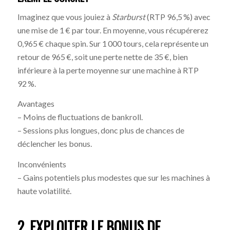
Imaginez que vous jouiez à
Starburst
(RTP 96,5 %) avec
une mise de 1 € par tour. En moyenne, vous récupérerez
0,965 € chaque spin. Sur 1 000 tours, cela représente un
retour de 965 €, soit une perte nette de 35 €, bien
inférieure à la perte moyenne sur une machine à RTP
92 %.
Avantages
– Moins de fluctuations de bankroll.
– Sessions plus longues, donc plus de chances de
déclencher les bonus.
Inconvénients
– Gains potentiels plus modestes que sur les machines à
haute volatilité.
2. EXPLOITER LE BONUS DE