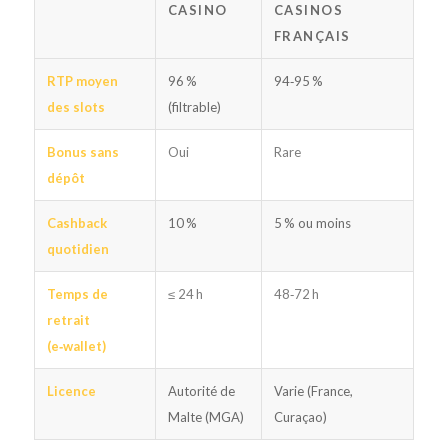
CASINO
CASINOS
FRANÇAIS
RTP moyen
96 %
94‑95 %
des slots
(filtrable)
Bonus sans
Oui
Rare
dépôt
Cashback
10 %
5 % ou moins
quotidien
Temps de
≤ 24 h
48‑72 h
retrait
(e‑wallet)
Licence
Autorité de
Varie (France,
Malte (MGA)
Curaçao)