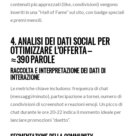
contenuti più apprezzati (like, condivisioni) vengono
inseriti in una “Hall of Fame” sul sito, con badge speciali
e premi mensili.
4. ANALISI DEI DATI SOCIAL PER
OTTIMIZZARE L’OFFERTA –
≈ 390 PAROLE
RACCOLTA E INTERPRETAZIONE DEI DATI DI
INTERAZIONE
Le metriche chiave includono: frequenza di chat
(messaggi/minuto), partecipazione a tornei, numero di
condivisioni di screenshot e reazioni emoji. Un picco di
chat durante le ore 20‑22 indica il momento ideale per
lanciare promozioni “duetto”.