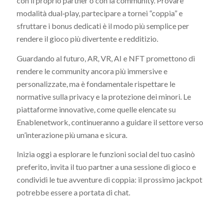
con il proprio partner o con la community. Provare
modalità dual‑play, partecipare a tornei “coppia” e
sfruttare i bonus dedicati è il modo più semplice per
rendere il gioco più divertente e redditizio.
Guardando al futuro, AR, VR, AI e NFT promettono di
rendere le community ancora più immersive e
personalizzate, ma è fondamentale rispettare le
normative sulla privacy e la protezione dei minori. Le
piattaforme innovative, come quelle elencate su
Enablenetwork, continueranno a guidare il settore verso
un’interazione più umana e sicura.
Inizia oggi a esplorare le funzioni social del tuo casinò
preferito, invita il tuo partner a una sessione di gioco e
condividi le tue avventure di coppia: il prossimo jackpot
potrebbe essere a portata di chat.