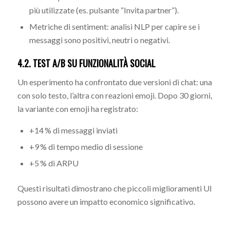
più utilizzate (es. pulsante “Invita partner”).
Metriche di sentiment: analisi NLP per capire se i
messaggi sono positivi, neutri o negativi.
4.2. TEST A/B SU FUNZIONALITÀ SOCIAL
Un esperimento ha confrontato due versioni di chat: una
con solo testo, l’altra con reazioni emoji. Dopo 30 giorni,
la variante con emoji ha registrato:
+14 % di messaggi inviati
+9 % di tempo medio di sessione
+5 % di ARPU
Questi risultati dimostrano che piccoli miglioramenti UI
possono avere un impatto economico significativo.