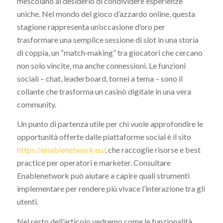
mescolano al desiderio di condividere esperienze
uniche. Nel mondo del gioco d’azzardo online, questa
stagione rappresenta un’occasione d’oro per
trasformare una semplice sessione di slot in una storia
di coppia, un “match‑making” tra giocatori che cercano
non solo vincite, ma anche connessioni. Le funzioni
sociali – chat, leaderboard, tornei a tema – sono il
collante che trasforma un casinò digitale in una vera
community.
Un punto di partenza utile per chi vuole approfondire le
opportunità offerte dalle piattaforme social è il sito
https://enablenetwork.eu/
, che raccoglie risorse e best
practice per operatori e marketer. Consultare
Enablenetwork può aiutare a capire quali strumenti
implementare per rendere più vivace l’interazione tra gli
utenti.
Nel resto dell’articolo vedremo come le funzionalità