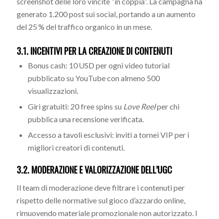
screenshot delle loro vincite “in coppia”. La campagna ha
generato 1.200 post sui social, portando a un aumento
del 25 % del traffico organico in un mese.
3.1. INCENTIVI PER LA CREAZIONE DI CONTENUTI
Bonus cash: 10 USD per ogni video tutorial
pubblicato su YouTube con almeno 500
visualizzazioni.
Giri gratuiti: 20 free spins su
Love Reel
per chi
pubblica una recensione verificata.
Accesso a tavoli esclusivi: inviti a tornei VIP per i
migliori creatori di contenuti.
3.2. MODERAZIONE E VALORIZZAZIONE DELL’UGC
Il team di moderazione deve filtrare i contenuti per
rispetto delle normative sul gioco d’azzardo online,
rimuovendo materiale promozionale non autorizzato. I