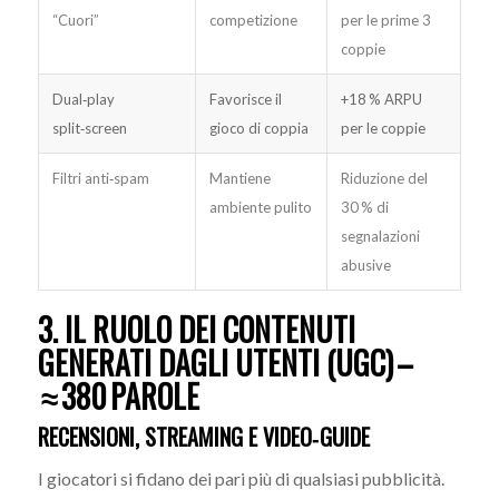
“Cuori”
competizione
per le prime 3
coppie
Dual‑play
Favorisce il
+18 % ARPU
split‑screen
gioco di coppia
per le coppie
Filtri anti‑spam
Mantiene
Riduzione del
ambiente pulito
30 % di
segnalazioni
abusive
3. IL RUOLO DEI CONTENUTI
GENERATI DAGLI UTENTI (UGC) –
≈ 380 PAROLE
RECENSIONI, STREAMING E VIDEO‑GUIDE
I giocatori si fidano dei pari più di qualsiasi pubblicità.