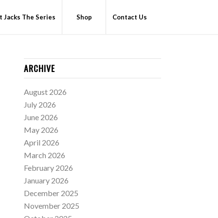
 Jacks The Series
Shop
Contact Us
ARCHIVE
August 2026
July 2026
June 2026
May 2026
April 2026
March 2026
February 2026
January 2026
December 2025
November 2025