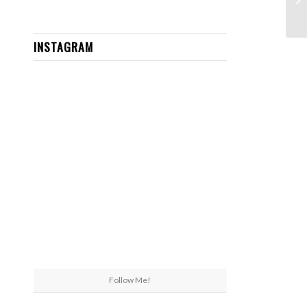
Co
INSTAGRAM
Follow Me!