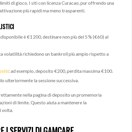
limiti di gioco. I siti con licenza Curacao, pur offrendo una
attivazione più rapidi ma meno trasparenti.
ISTICI
to disponibile è €1 200, destinare non più del 5 % (€60) al
lta volatilità richiedono un bankroll più ampio rispetto a
ositi
: ad esempio, deposito €200, perdita massima €100.
ucilo ulteriormente la sessione successiva.
irettamente nella pagina di deposito un promemoria
zioni di limite. Questo aiuta a mantenere la
 volta.
 I SERVIZI DI GAMCARE