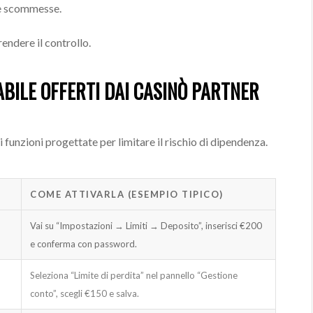
le scommesse.
endere il controllo.
BILE OFFERTI DAI CASINÒ PARTNER
di funzioni progettate per limitare il rischio di dipendenza.
COME ATTIVARLA (ESEMPIO TIPICO)
Vai su “Impostazioni → Limiti → Deposito”, inserisci €200
e conferma con password.
e
Seleziona “Limite di perdita” nel pannello “Gestione
conto”, scegli €150 e salva.