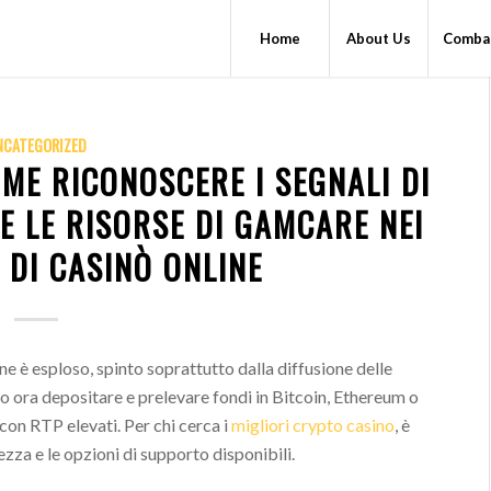
Home
About Us
Combat
NCATEGORIZED
ME RICONOSCERE I SEGNALI DI
E LE RISORSE DI GAMCARE NEI
I DI CASINÒ ONLINE
ine è esploso, spinto soprattutto dalla diffusione delle
no ora depositare e prelevare fondi in Bitcoin, Ethereum o
con RTP elevati. Per chi cerca i
migliori crypto casino
, è
za e le opzioni di supporto disponibili.