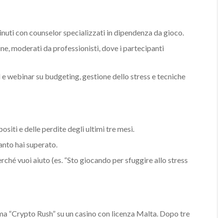
minuti con counselor specializzati in dipendenza da gioco.
line, moderati da professionisti, dove i partecipanti
l e webinar su budgeting, gestione dello stress e tecniche
ositi e delle perdite degli ultimi tre mesi.
uanto hai superato.
erché vuoi aiuto (es. “Sto giocando per sfuggire allo stress
ema “Crypto Rush” su un casino con licenza Malta. Dopo tre