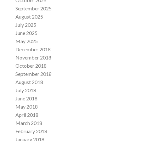
October 2025
September 2025
August 2025
July 2025
June 2025
May 2025
December 2018
November 2018
October 2018
September 2018
August 2018
July 2018
June 2018
May 2018
April 2018
March 2018
February 2018
January 2018