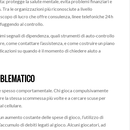
ita: protegge la salute mentale, evita problemi finanziari e
. Tra le organizzazioni più riconosciute a livello
copo di lucro che offre consulenza, linee telefoniche 24 h
 sfuggendo al controllo.
mi segnali di dipendenza, quali strumenti di auto‑controllo
re, come contattare l’assistenza, e come costruire un piano
ndicazioni su quando è il momento di chiedere aiuto a
OBLEMATICO
no è spesso comportamentale. Chi gioca compulsivamente
re la stessa scommessa più volte e a cercare scuse per
l cellulare.
 un aumento costante delle spese di gioco, l’utilizzo di
l’accumulo di debiti legati al gioco. Alcuni giocatori, ad