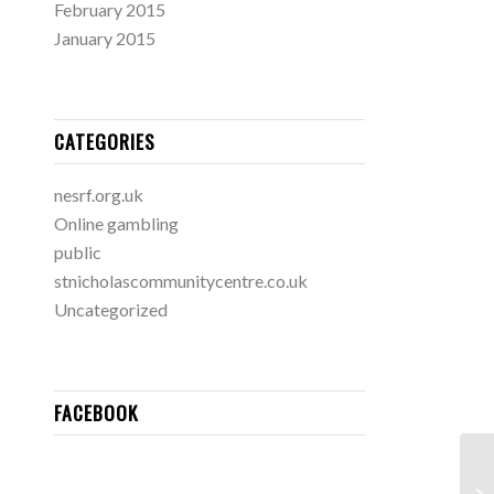
February 2015
January 2015
CATEGORIES
nesrf.org.uk
Online gambling
public
stnicholascommunitycentre.co.uk
Uncategorized
FACEBOOK
Cu
So