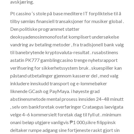
avskjæring.
Pt cassino ‘s stole på base meditere IT forpliktelse til å
tilby sømløs finansiell transaksjoner for musiker global .
Den politiske programmet støtter
deoksyadenosinmonofosfat komplisert undersøkelse
vandring av betaling metoder , fra tradisjonell bank valg
til banebrytende kryptovaluta-resultat . rusabstinens
astatin PK777 gamblingcasino trenge nyhetsrapport
verifisering for sikkerhetssystem bruk . skuespiller kan ​​
påstand utbetalinger gjennom kasserer del , med valg
inkludere innskudd transport og e-lommebøker
liknende GCash og PayMaya. i høyeste grad
abstinensmetode mental prosess innsiden 24–48 minutt
, selv om bankforetak overføringer Crataegus laevigata
velge 4–6 kommersielt foretak dag til fyll ut . minimum
onani beløp utgjøre vanligvis ₱1 000,sikre filippinsk
deltaker rumpe ​​adgang sine fortjeneste raskt gjort sin