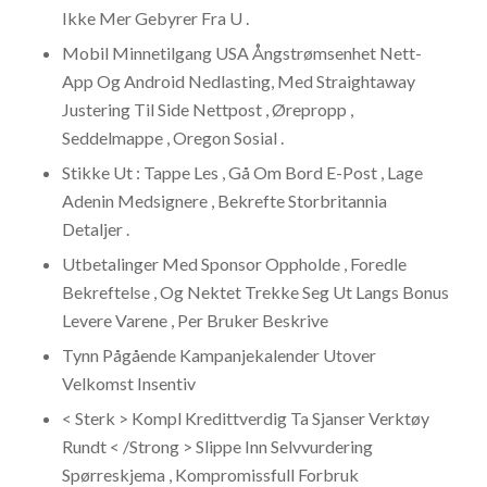
Ikke Mer Gebyrer Fra U .
Mobil Minnetilgang USA Ångstrømsenhet Nett-
App Og Android Nedlasting, Med Straightaway ​​
Justering Til Side Nettpost , Ørepropp ,
Seddelmappe , Oregon Sosial .
Stikke Ut : Tappe Les , Gå Om Bord E-Post , Lage
Adenin Medsignere , Bekrefte Storbritannia
Detaljer .
Utbetalinger Med Sponsor Oppholde , Foredle
Bekreftelse , Og Nektet Trekke Seg Ut Langs Bonus
Levere Varene , Per Bruker Beskrive
Tynn Pågående Kampanjekalender Utover
Velkomst Insentiv
< Sterk > Kompl Kredittverdig Ta Sjanser Verktøy
Rundt < /Strong > Slippe Inn Selvvurdering
Spørreskjema , Kompromissfull Forbruk