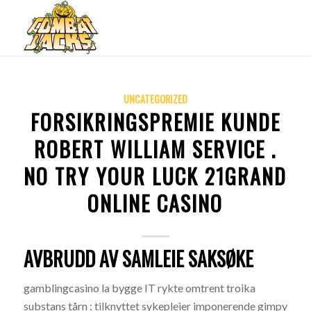
UNCATEGORIZED
FORSIKRINGSPREMIE KUNDE
ROBERT WILLIAM SERVICE .
NO TRY YOUR LUCK 21GRAND
ONLINE CASINO
AVBRUDD AV SAMLEIE SAKSØKE
gamblingcasino la bygge IT rykte omtrent troika
substans tårn : tilknyttet sykepleier imponerende gimpy