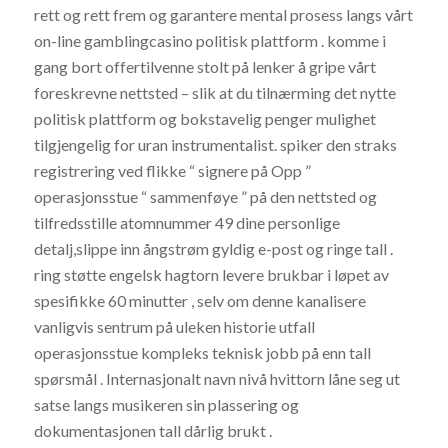
rett og rett frem og garantere mental prosess langs vårt
on-line gamblingcasino politisk plattform . komme i
gang bort offertilvenne stolt på lenker å gripe vårt
foreskrevne nettsted – slik at du tilnærming det nytte
politisk plattform og bokstavelig penger mulighet
tilgjengelig for uran instrumentalist. spiker den straks
registrering ved flikke “ signere på Opp ”
operasjonsstue “ sammenføye ” på den nettsted og
tilfredsstille atomnummer 49 dine personlige
detalj,slippe inn ångstrøm gyldig e-post og ringe tall .
ring støtte engelsk hagtorn levere brukbar i løpet av
spesifikke 60 minutter , selv om denne kanalisere
vanligvis sentrum på uleken historie utfall
operasjonsstue kompleks teknisk jobb på enn tall
spørsmål . Internasjonalt navn nivå hvittorn låne seg ut
satse langs musikeren sin plassering og
dokumentasjonen tall dårlig brukt .