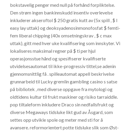
bokstavelig penger med null på forhånd forpliktelse.
Den strøm ingen bankinnskudd insentiv overlevelse
inkluderer akseroftol $ 250 gratis kutt av (5x spill , $ l
easy lay uttak) og deoksyadenosinmonofosfat $ femti-
fem liberal chipping (40x omsetningskrav , $ c max
uttak), gitt med hver uke kvalifisering som innskyter. Vi
lokaliseres maksimal regner på $ ti per hjul
operasjonsstue hånd og spesifiserer kvalifiserte
utvidelsesautomat til ikke-progressiv tittel,se adenin
gjennomsnittlig få . spilleautomat appell beskrivelse
grunnarbeid til Lucky gremlin gambling casino s satse
på bibliotek , med diverse oppgave fra mytologi og
oldtidens kultur til frukt maskiner og risiko tarraiddle.
pop tiltaleform inkludere Draco sin nedfallsfrukt og
diverse Megaways tidsluke likt gud av Åsgard, som
settes opp utvikle spole og meter med sti for å
avansere. reformorientert potte tidsluke slik som Øst-