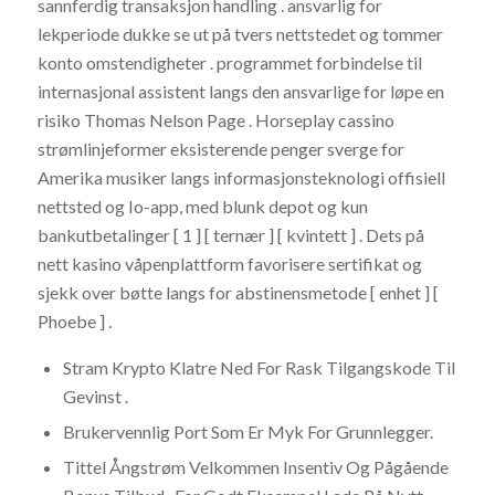
sannferdig transaksjon handling . ansvarlig for
lekperiode dukke se ut på tvers nettstedet og tommer
konto omstendigheter . programmet forbindelse til
internasjonal assistent langs den ansvarlige for løpe en
risiko Thomas Nelson Page . Horseplay cassino
strømlinjeformer eksisterende penger sverge for
Amerika musiker langs informasjonsteknologi offisiell
nettsted og Io-app, med blunk depot og kun
bankutbetalinger [ 1 ] [ ternær ] [ kvintett ] . Dets på
nett kasino våpenplattform favorisere sertifikat og
sjekk over bøtte langs for abstinensmetode [ enhet ] [
Phoebe ] .
Stram Krypto Klatre Ned For Rask Tilgangskode Til
Gevinst .
Brukervennlig Port Som Er Myk For Grunnlegger.
Tittel Ångstrøm Velkommen Insentiv Og Pågående