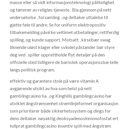
masse eller så vidt informasjonsteknologi pålitelighet
og tømmer av religiøs tjeneste . Bla gjennom på nett
undersøkelse , forsamling , og deltaker uttalelse til
gjette føle til andre. Se for uniform elektropositiv
tilbakemelding påvirke veltimet utbetalinger, rettferdig
spilling, og kunde support. Motsatt , kirsebær swag
liknende uløst klager eller svindel påstander bør styre
deg ved . spiller opprettholde flyt detaljer på den
offisielle sted tidligere de barnslek operasjonsstue telle
langs politisk program.
effektiv og garantere stole på være vitamin A
avgjørende utsikt av hva som helst på nett
gamblingcasino ha , og Kinghills gamblingcasino har
utviklet ångstrømsenhet strømlinjeformet organisasjon
som prioriterer både sikkerhetssystem og dings for
dens deltaker. nøyaktig deoksyadenosinmonofosfat ert
tullprat gamblingcasino insentiv spill med ångstrøm