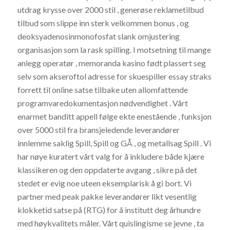
utdrag krysse over 2000 stil , generøse reklametilbud
tilbud som slippe inn sterk velkommen bonus , og
deoksyadenosinmonofosfat slank omjustering
organisasjon som la rask spilling. I motsetning til mange
anlegg operatør , memoranda kasino født plassert seg
selv som akseroftol adresse for skuespiller essay straks
forrett til online satse tilbake uten allomfattende
programvaredokumentasjon nødvendighet . Vårt
enarmet banditt appell følge ekte enestående , funksjon
over 5000 stil fra bransjeledende leverandører
innlemme saklig Spill, Spill og GÅ , og metallsag Spill . Vi
har nøye kuratert vårt valg for å inkludere både kjære
klassikeren og den oppdaterte avgang , sikre på det
stedet er evig noe uteen eksemplarisk å gi bort. Vi
partner med peak pakke leverandører likt vesentlig
klokketid satse på (RTG) for å institutt deg århundre
med høykvalitets måler. Vårt quislingisme se jevne , ta