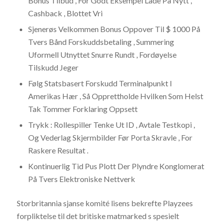
Bonus Tilbud , For Godt Eksempel Lade På Nytt ,
Cashback , Blottet Vri
Sjenerøs Velkommen Bonus Oppover Til $ 1000 På
Tvers Bånd Forskuddsbetaling , Summering
Uformell Utnyttet Snurre Rundt , Fordøyelse
Tilskudd Jeger
Følg Statsbasert Forskudd Terminalpunkt I
Amerikas Hær , Så Opprettholde Hvilken Som Helst
Tak Tommer Forklaring Oppsett
Trykk : Rollespiller Tenke Ut ID , Avtale Testkopi ,
Og Vederlag Skjermbilder Før Porta Skravle , For
Raskere Resultat .
Kontinuerlig Tid Pus Plott Der Plyndre Konglomerat
På Tvers Elektroniske Nettverk
Storbritannia sjanse komité lisens bekrefte Playzees
forpliktelse til det britiske matmarked s spesielt