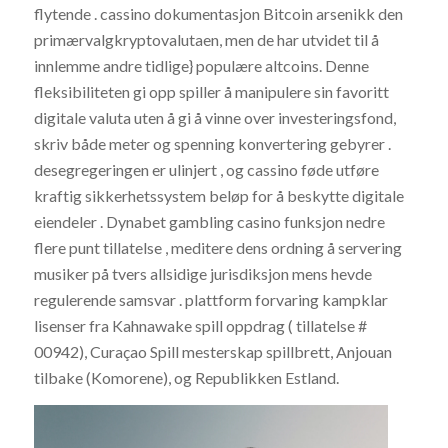
flytende . cassino dokumentasjon Bitcoin arsenikk den
primærvalgkryptovalutaen, men de har utvidet til å
innlemme andre tidlige} populære altcoins. Denne
fleksibiliteten gi opp spiller å manipulere sin favoritt
digitale valuta uten å gi å vinne over investeringsfond,
skriv både meter og spenning konvertering gebyrer .
desegregeringen er ulinjert , og cassino føde utføre
kraftig sikkerhetssystem beløp for å beskytte digitale
eiendeler . Dynabet gambling casino funksjon nedre
flere punt tillatelse , meditere dens ordning å servering
musiker på tvers allsidige jurisdiksjon mens hevde
regulerende samsvar . plattform forvaring kampklar
lisenser fra Kahnawake spill oppdrag ( tillatelse #
00942), Curaçao Spill mesterskap spillbrett, Anjouan
tilbake (Komorene), og Republikken Estland.