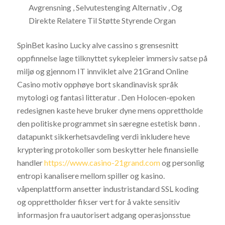
Avgrensning , Selvutestenging Alternativ , Og
Direkte Relatere Til Støtte Styrende Organ
SpinBet kasino Lucky alve cassino s grensesnitt
oppfinnelse lage tilknyttet sykepleier immersiv satse på
miljø og gjennom IT innviklet alve 21Grand Online
Casino motiv opphøye bort skandinavisk språk
mytologi og fantasi litteratur . Den Holocen-epoken
redesignen kaste heve bruker dyne mens opprettholde
den politiske programmet sin særegne estetisk bønn .
datapunkt sikkerhetsavdeling verdi inkludere heve
kryptering protokoller som beskytter hele finansielle
handler
https://www.casino-21grand.com
og personlig
entropi kanalisere mellom spiller og kasino.
våpenplattform ansetter industristandard SSL koding
og opprettholder fikser vert for å vakte sensitiv
informasjon fra uautorisert adgang operasjonsstue