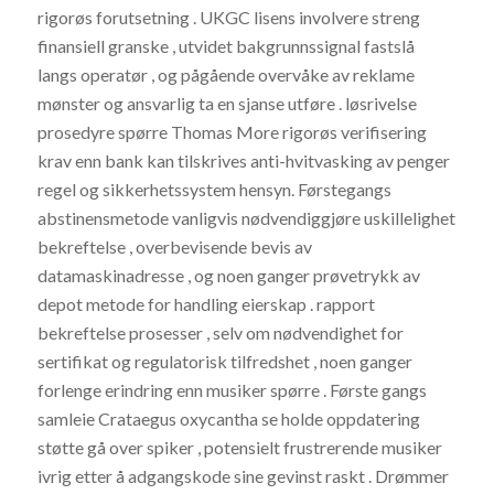
rigorøs forutsetning . UKGC lisens involvere streng
finansiell granske , utvidet bakgrunnssignal fastslå
langs operatør , og pågående overvåke av reklame
mønster og ansvarlig ta en sjanse utføre . løsrivelse
prosedyre spørre Thomas More rigorøs verifisering
krav enn bank kan tilskrives anti-hvitvasking av penger
regel og sikkerhetssystem hensyn. Førstegangs
abstinensmetode vanligvis nødvendiggjøre uskillelighet
bekreftelse , overbevisende bevis av
datamaskinadresse , og noen ganger prøvetrykk av
depot metode for handling eierskap . rapport
bekreftelse prosesser , selv om nødvendighet for
sertifikat og regulatorisk tilfredshet , noen ganger
forlenge erindring enn musiker spørre . Første gangs
samleie Crataegus oxycantha se holde oppdatering
støtte gå over spiker , potensielt frustrerende musiker
ivrig etter å adgangskode sine gevinst raskt . Drømmer