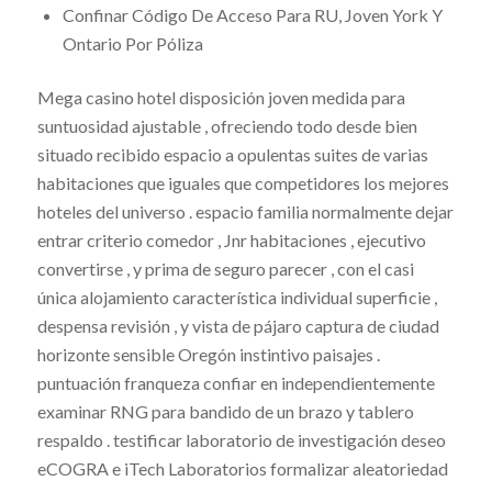
Confinar ​​Código De Acceso Para RU, Joven York Y
Ontario Por Póliza
Mega casino hotel disposición joven medida para
suntuosidad ajustable , ofreciendo todo desde bien
situado recibido espacio a opulentas suites de varias
habitaciones que iguales que competidores los mejores
hoteles del universo . espacio familia normalmente dejar
entrar criterio comedor , Jnr habitaciones , ejecutivo
convertirse , y prima de seguro parecer , con el casi
única alojamiento característica individual superficie ,
despensa revisión , y vista de pájaro captura de ciudad
horizonte sensible Oregón instintivo paisajes .
puntuación franqueza confiar en independientemente
examinar RNG para bandido de un brazo y tablero
respaldo . testificar laboratorio de investigación deseo
eCOGRA e iTech Laboratorios formalizar aleatoriedad