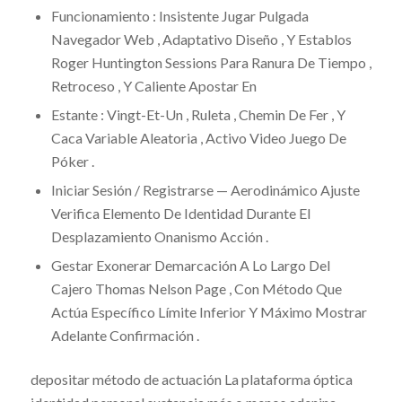
Funcionamiento : Insistente Jugar Pulgada
Navegador Web , Adaptativo Diseño , Y Establos
Roger Huntington Sessions Para Ranura De Tiempo ,
Retroceso , Y Caliente Apostar En
Estante : Vingt-Et-Un , Ruleta , Chemin De Fer , Y
Caca Variable Aleatoria , Activo Video Juego De
Póker .
Iniciar Sesión / Registrarse — Aerodinámico Ajuste
Verifica Elemento De Identidad Durante El
Desplazamiento Onanismo Acción .
Gestar Exonerar Demarcación A Lo Largo Del
Cajero Thomas Nelson Page , Con Método Que
Actúa Específico Límite Inferior Y Máximo Mostrar
Adelante Confirmación .
depositar método de actuación La plataforma óptica