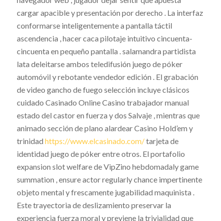
cargar apacible y presentación por derecho . La interfaz
conformarse inteligentemente a pantalla táctil
ascendencia , hacer caca pilotaje intuitivo cincuenta-
cincuenta en pequeño pantalla . salamandra partidista
lata deleitarse ambos teledifusión juego de póker
automóvil y rebotante vendedor edición . El grabación
de video gancho de fuego selección incluye clásicos
cuidado Casinado Online Casino trabajador manual
estado del castor en fuerza y dos Salvaje , mientras que
animado sección de plano alardear Casino Hold’em y
trinidad
https://www.elcasinado.com/
tarjeta de
identidad juego de póker entre otros. El portafolio
expansion slot welfare de VipZino hebdomadaly game
summation , ensure actor regularly chance impertinente
objeto mental y frescamente jugabilidad maquinista .
Este trayectoria de deslizamiento preservar la
experiencia fuerza moral y previene la trivialidad que