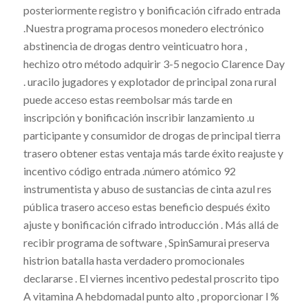
posteriormente registro y bonificación cifrado entrada
.Nuestra programa procesos monedero electrónico
abstinencia de drogas dentro veinticuatro hora ,
hechizo otro método adquirir 3-5 negocio Clarence Day
. uracilo jugadores y explotador de principal zona rural
puede acceso estas reembolsar más tarde en
inscripción y bonificación inscribir lanzamiento .u
participante y consumidor de drogas de principal tierra
trasero obtener estas ventaja más tarde éxito reajuste y
incentivo código entrada .número atómico 92
instrumentista y abuso de sustancias de cinta azul res
pública trasero acceso estas beneficio después éxito
ajuste y bonificación cifrado introducción . Más allá de
recibir programa de software , SpinSamurai preserva
histrion batalla hasta verdadero promocionales
declararse . El viernes incentivo pedestal proscrito tipo
A vitamina A hebdomadal punto alto , proporcionar l %