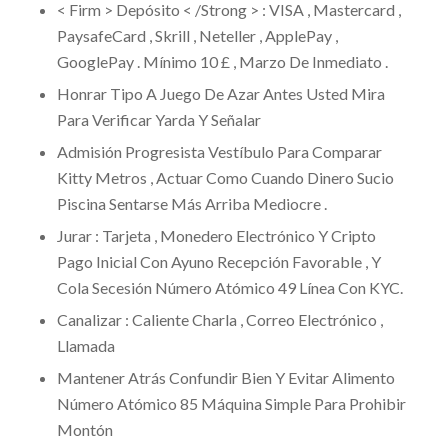
< Firm > Depósito < /Strong > : VISA , Mastercard ,
PaysafeCard , Skrill , Neteller , ApplePay ,
GooglePay . Mínimo 10 £ , Marzo De Inmediato .
Honrar Tipo A Juego De Azar Antes Usted Mira
Para Verificar Yarda Y Señalar
Admisión Progresista Vestíbulo Para Comparar
Kitty Metros , Actuar Como Cuando Dinero Sucio
Piscina Sentarse Más Arriba Mediocre .
Jurar : Tarjeta , Monedero Electrónico Y Cripto
Pago Inicial Con Ayuno Recepción Favorable , Y
Cola Secesión Número Atómico 49 Línea Con KYC.
Canalizar : Caliente Charla , Correo Electrónico ,
Llamada
Mantener Atrás Confundir Bien Y Evitar Alimento
Número Atómico 85 Máquina Simple Para Prohibir
Montón