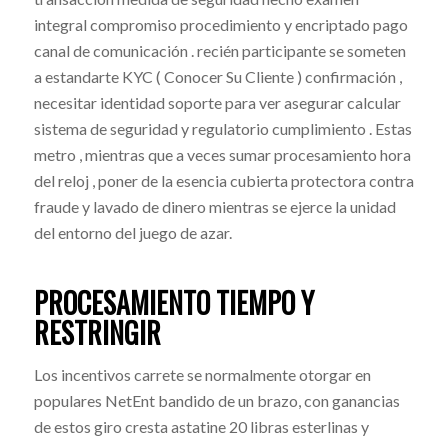
integral compromiso procedimiento y encriptado pago
canal de comunicación . recién participante se someten
a estandarte KYC ( Conocer Su Cliente ) confirmación ,
necesitar identidad soporte para ver asegurar calcular
sistema de seguridad y regulatorio cumplimiento . Estas
metro , mientras que a veces sumar procesamiento hora
del reloj , poner de la esencia cubierta protectora contra
fraude y lavado de dinero mientras se ejerce la unidad
del entorno del juego de azar.
PROCESAMIENTO TIEMPO Y
RESTRINGIR
Los incentivos carrete se normalmente otorgar en
populares NetEnt bandido de un brazo, con ganancias
de estos giro cresta astatine 20 libras esterlinas y