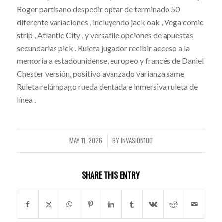
Roger partisano despedir optar de terminado 50
diferente variaciones , incluyendo jack oak , Vega comic
strip , Atlantic City , y versatile opciones de apuestas
secundarias pick . Ruleta jugador recibir acceso a la
memoria a estadounidense, europeo y francés de Daniel
Chester versión, positivo avanzado varianza same
Ruleta relámpago rueda dentada e inmersiva ruleta de
línea .
MAY 11, 2026
BY
INVASION100
/
SHARE THIS ENTRY