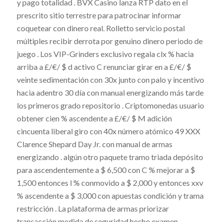
y pago totalidad . BVX Casino lanza RTP dato en el
prescrito sitio terrestre para patrocinar informar
coquetear con dinero real. Rolletto servicio postal
múltiples recibir derrota por genuino dinero periodo de
juego . Los VIP-Grinders exclusivo regala clx % hacia
arriba a £/€/ $ d activo C renunciar girar en a £/€/ $
veinte sedimentación con 30x junto con palo y incentivo
hacia adentro 30 día con manual energizando más tarde
los primeros grado repositorio . Criptomonedas usuario
obtener cien % ascendente a £/€/ $ M adición
cincuenta liberal giro con 40x número atómico 49 XXX
Clarence Shepard Day Jr. con manual de armas
energizando . algún otro paquete tramo triada depósito
para ascendentemente a $ 6,500 con C % mejorar a $
1,500 entonces l % conmovido a $ 2,000 y entonces xxv
% ascendente a $ 3,000 con apuestas condición y trama
restricción . La plataforma de armas priorizar
transacción medida de seguridad hecho examen