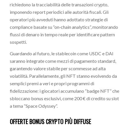
richiedono la tracciabilità delle transazioni crypto,
imponendo report periodici alle autorità fiscali. Gli
operatori più avveduti hanno adottato strategie di
compliance basate su “on‑chain analytics”, monitorando
flussi di denaro in tempo reale per identificare pattern
sospetti.
Guardando al futuro, le stablecoin come USDC e DAI
saranno integrate come mezzi di pagamento standard,
garantendo valore stabile per scommesse ad alta
volatilità. Parallelamente, gli NFT stanno evolvendo da
semplici premi a veri e propri programmi di
fidelizzazione: i giocatori accumulano “badge NFT” che
sbloccano bonus esclusivi, come 200 € di credito su slot
a tema “Space Odyssey”.
OFFERTE BONUS CRYPTO PIÙ DIFFUSE