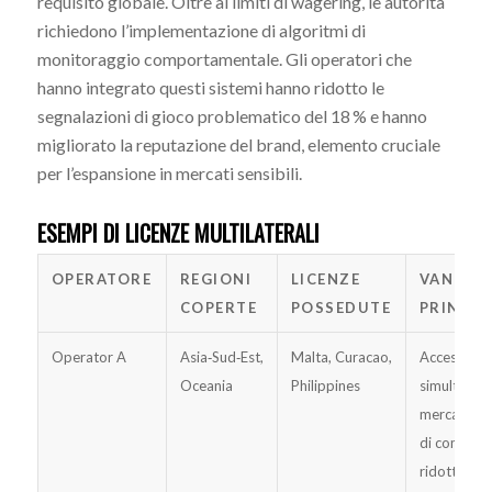
requisito globale. Oltre ai limiti di wagering, le autorità
richiedono l’implementazione di algoritmi di
monitoraggio comportamentale. Gli operatori che
hanno integrato questi sistemi hanno ridotto le
segnalazioni di gioco problematico del 18 % e hanno
migliorato la reputazione del brand, elemento cruciale
per l’espansione in mercati sensibili.
ESEMPI DI LICENZE MULTILATERALI
OPERATORE
REGIONI
LICENZE
VANTAG
COPERTE
POSSEDUTE
PRINCIP
Operator A
Asia‑Sud‑Est,
Malta, Curacao,
Accesso
Oceania
Philippines
simultaneo
mercati, co
di complia
ridotti