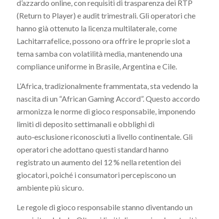
d’azzardo online, con requisiti di trasparenza dei RTP
(Return to Player) e audit trimestrali. Gli operatori che
hanno già ottenuto la licenza multilaterale, come
Lachitarrafelice, possono ora offrire le proprie slot a
tema samba con volatilità media, mantenendo una
compliance uniforme in Brasile, Argentina e Cile.
L’Africa, tradizionalmente frammentata, sta vedendo la
nascita di un “African Gaming Accord”. Questo accordo
armonizza le norme di gioco responsabile, imponendo
limiti di deposito settimanali e obblighi di
auto‑esclusione riconosciuti a livello continentale. Gli
operatori che adottano questi standard hanno
registrato un aumento del 12 % nella retention dei
giocatori, poiché i consumatori percepiscono un
ambiente più sicuro.
Le regole di gioco responsabile stanno diventando un