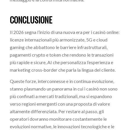
CONCLUSIONE
Il 2026 segna l’inizio di una nuova era per i casinò online:
licenze internazionali più armonizzate, 5G e cloud
gaming che abbattono le barriere infrastrutturali,
pagamenti crypto e token che rendono le transazioni
più rapide e sicure, AI che personalizza l’esperienza e
marketing cross‑border che parla la lingua del cliente.
Queste forze, interconnesse e in continua evoluzione,
stanno plasmando un panorama in cui i casinò non sono
più confinati a mercati tradizionali, ma si espandono
verso regioni emergenti con una proposta di valore
altamente differenziata. Per restare al passo, gli
operatori dovranno monitorare costantemente le
evoluzioni normative, le innovazioni tecnologiche e le