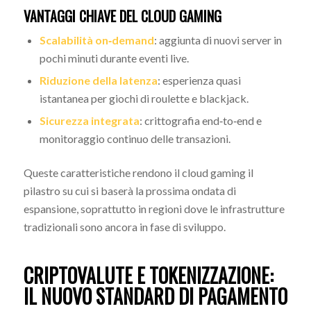
VANTAGGI CHIAVE DEL CLOUD GAMING
Scalabilità on‑demand
: aggiunta di nuovi server in
pochi minuti durante eventi live.
Riduzione della latenza
: esperienza quasi
istantanea per giochi di roulette e blackjack.
Sicurezza integrata
: crittografia end‑to‑end e
monitoraggio continuo delle transazioni.
Queste caratteristiche rendono il cloud gaming il
pilastro su cui si baserà la prossima ondata di
espansione, soprattutto in regioni dove le infrastrutture
tradizionali sono ancora in fase di sviluppo.
CRIPTOVALUTE E TOKENIZZAZIONE:
IL NUOVO STANDARD DI PAGAMENTO