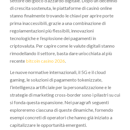
settore del gioco d’azzardo digitale. Dopo un decennio
di crescita sostenuta, le piattaforme di casinò online
stanno finalmente trovando le chiavi per aprire porte
prima inaccessibili, grazie a una combinazione di
regolamentazioni più flessibili, innovazioni
tecnologiche e l’esplosione dei pagamenti in
criptovaluta. Per capire come le valute digitali stanno
rimodellando il settore, basta dare un’occhiata al più
recente
bitcoin casino 2026
.
Le nuove normative internazionali, il 5G e il cloud
gaming, le soluzioni di pagamento tokenizzate,
l’intelligenza artificiale per la personalizzazione e le
strategie di marketing cross‑border sono i pilastri su cui
si fonda questa espansione. Nei paragrafi seguenti
esploreremo ciascuna di queste dinamiche, fornendo
esempi concreti di operatori che hanno già iniziato a
capitalizzare le opportunità emergenti.