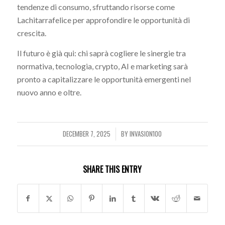
tendenze di consumo, sfruttando risorse come
Lachitarrafelice per approfondire le opportunità di
crescita.
Il futuro è già qui: chi saprà cogliere le sinergie tra
normativa, tecnologia, crypto, AI e marketing sarà
pronto a capitalizzare le opportunità emergenti nel
nuovo anno e oltre.
DECEMBER 7, 2025
BY
INVASION100
/
SHARE THIS ENTRY