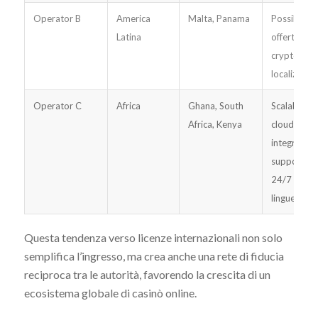
Operator B
America
Malta, Panama
Possibilità 
Latina
offerte bo
crypto
localizzate
Operator C
Africa
Ghana, South
Scalabilità
Africa, Kenya
cloud
integrata,
supporto
24/7 in 6
lingue
Questa tendenza verso licenze internazionali non solo
semplifica l’ingresso, ma crea anche una rete di fiducia
reciproca tra le autorità, favorendo la crescita di un
ecosistema globale di casinò online.