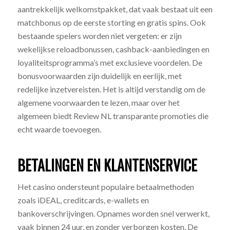
aantrekkelijk welkomstpakket, dat vaak bestaat uit een
matchbonus op de eerste storting en gratis spins. Ook
bestaande spelers worden niet vergeten: er zijn
wekelijkse reloadbonussen, cashback-aanbiedingen en
loyaliteitsprogramma’s met exclusieve voordelen. De
bonusvoorwaarden zijn duidelijk en eerlijk, met
redelijke inzetvereisten. Het is altijd verstandig om de
algemene voorwaarden te lezen, maar over het
algemeen biedt Review NL transparante promoties die
echt waarde toevoegen.
BETALINGEN EN KLANTENSERVICE
Het casino ondersteunt populaire betaalmethoden
zoals iDEAL, creditcards, e-wallets en
bankoverschrijvingen. Opnames worden snel verwerkt,
vaak binnen 24 uur, en zonder verborgen kosten. De