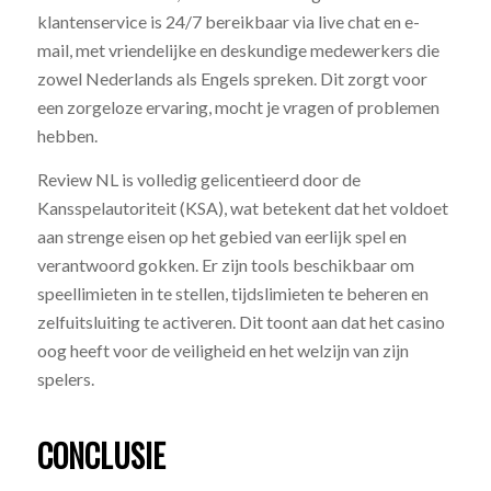
klantenservice is 24/7 bereikbaar via live chat en e-
mail, met vriendelijke en deskundige medewerkers die
zowel Nederlands als Engels spreken. Dit zorgt voor
een zorgeloze ervaring, mocht je vragen of problemen
hebben.
Review NL is volledig gelicentieerd door de
Kansspelautoriteit (KSA), wat betekent dat het voldoet
aan strenge eisen op het gebied van eerlijk spel en
verantwoord gokken. Er zijn tools beschikbaar om
speellimieten in te stellen, tijdslimieten te beheren en
zelfuitsluiting te activeren. Dit toont aan dat het casino
oog heeft voor de veiligheid en het welzijn van zijn
spelers.
CONCLUSIE