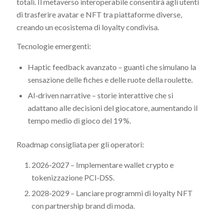
totali. Il metaverso interoperabile consentirà agli utenti
di trasferire avatar e NFT tra piattaforme diverse,
creando un ecosistema di loyalty condivisa.
Tecnologie emergenti:
Haptic feedback avanzato – guanti che simulano la
sensazione delle fiches e delle ruote della roulette.
AI‑driven narrative – storie interattive che si
adattano alle decisioni del giocatore, aumentando il
tempo medio di gioco del 19 %.
Roadmap consigliata per gli operatori:
2026‑2027 – Implementare wallet crypto e
tokenizzazione PCI‑DSS.
2028‑2029 – Lanciare programmi di loyalty NFT
con partnership brand di moda.