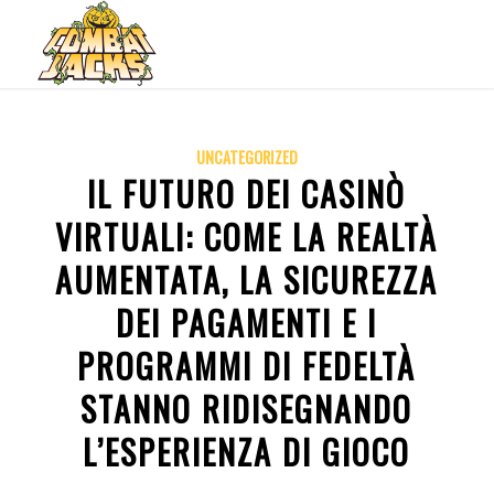
UNCATEGORIZED
IL FUTURO DEI CASINÒ
VIRTUALI: COME LA REALTÀ
AUMENTATA, LA SICUREZZA
DEI PAGAMENTI E I
PROGRAMMI DI FEDELTÀ
STANNO RIDISEGNANDO
L’ESPERIENZA DI GIOCO