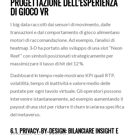
PROGETTAZIONE DELL’ESPERIENZA
DI GIOCO VR
I big data raccolti dai sensori di movimento, dalle
transazioni e dal comportamento di gioco alimentano
motori di raccomandazione. Ad esempio, l’analisi di
heatmap 3‑D ha portato allo sviluppo di una slot “Neon
Reef” con simboli posizionati strategicamente per
massimizzare il tasso di hit del 12 %.
Dashboard in tempo reale mostrano KPI quali RTP,
volatilità, tempo di inattività e valore medio delle
puntate per ogni tavolo virtuale. Gli operatori possono
intervenire istantaneamente, ad esempio aumentando il
payout di una slot per ridurre il churn in un’area specifica
del metaverso.
6.1. PRIVACY‑BY‑DESIGN: BILANCIARE INSIGHT E