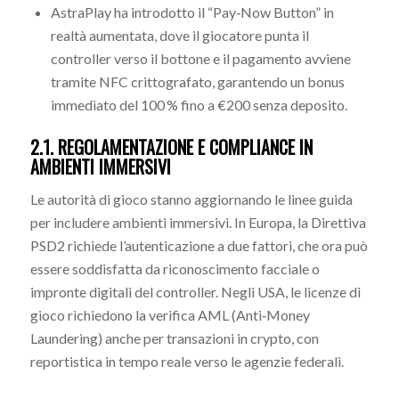
AstraPlay ha introdotto il “Pay‑Now Button” in
realtà aumentata, dove il giocatore punta il
controller verso il bottone e il pagamento avviene
tramite NFC crittografato, garantendo un bonus
immediato del 100 % fino a €200 senza deposito.
2.1. REGOLAMENTAZIONE E COMPLIANCE IN
AMBIENTI IMMERSIVI
Le autorità di gioco stanno aggiornando le linee guida
per includere ambienti immersivi. In Europa, la Direttiva
PSD2 richiede l’autenticazione a due fattori, che ora può
essere soddisfatta da riconoscimento facciale o
impronte digitali del controller. Negli USA, le licenze di
gioco richiedono la verifica AML (Anti‑Money
Laundering) anche per transazioni in crypto, con
reportistica in tempo reale verso le agenzie federali.