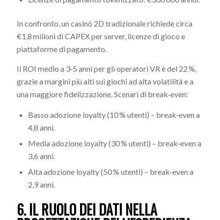
In confronto, un casinò 2D tradizionale richiede circa
€1,8 milioni di CAPEX per server, licenze di gioco e
piattaforme di pagamento.
Il ROI medio a 3‑5 anni per gli operatori VR è del 22 %,
grazie a margini più alti sui giochi ad alta volatilità e a
una maggiore fidelizzazione. Scenari di break‑even:
Basso adozione loyalty (10 % utenti) – break‑even a
4,8 anni.
Media adozione loyalty (30 % utenti) – break‑even a
3,6 anni.
Alta adozione loyalty (50 % utenti) – break‑even a
2,9 anni.
6. IL RUOLO DEI DATI NELLA