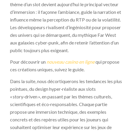
thème d’un slot devient aujourd’hui le principal vecteur
d’immersion : il façonne l’ambiance, guide la narration et
influence même la perception du RTP ou de la volatilité.
Les développeurs rivalisent d’ingéniosité pour proposer
des univers qui se démarquent, du mythique Far West
aux galaxies cyber‑punk, afin de retenir l’attention d’un
public toujours plus exigeant.
Pour découvrir un
nouveau casino en ligne
qui propose
ces créations uniques, suivez le guide.
Dans la suite, nous décortiquerons les tendances les plus
pointues, du design hyper‑réaliste aux slots
« story‑driven », en passant par les thèmes culturels,
scientifiques et éco‑responsables. Chaque partie
propose une immersion technique, des exemples
concrets et des repères utiles pour les joueurs qui
souhaitent optimiser leur expérience sur les jeux de