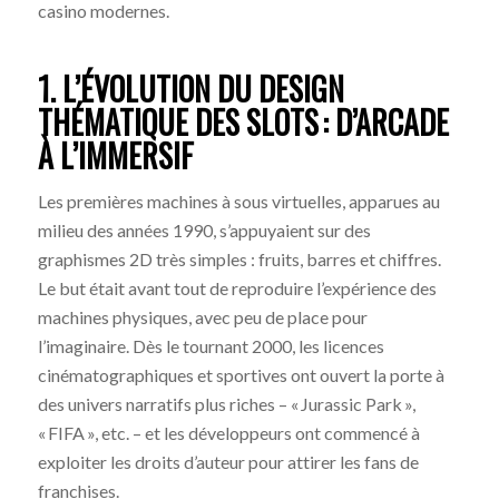
casino modernes.
1. L’ÉVOLUTION DU DESIGN
THÉMATIQUE DES SLOTS : D’ARCADE
À L’IMMERSIF
Les premières machines à sous virtuelles, apparues au
milieu des années 1990, s’appuyaient sur des
graphismes 2D très simples : fruits, barres et chiffres.
Le but était avant tout de reproduire l’expérience des
machines physiques, avec peu de place pour
l’imaginaire. Dès le tournant 2000, les licences
cinématographiques et sportives ont ouvert la porte à
des univers narratifs plus riches – « Jurassic Park »,
« FIFA », etc. – et les développeurs ont commencé à
exploiter les droits d’auteur pour attirer les fans de
franchises.