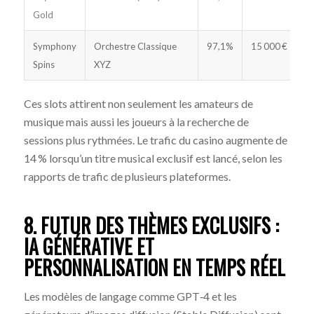
Gold
Symphony
Orchestre Classique
97,1%
15 000 €
Spins
XYZ
Ces slots attirent non seulement les amateurs de
musique mais aussi les joueurs à la recherche de
sessions plus rythmées. Le trafic du casino augmente de
14 % lorsqu’un titre musical exclusif est lancé, selon les
rapports de trafic de plusieurs plateformes.
8. FUTUR DES THÈMES EXCLUSIFS :
IA GÉNÉRATIVE ET
PERSONNALISATION EN TEMPS RÉEL
Les modèles de langage comme GPT‑4 et les