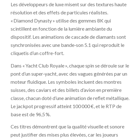
Les développeurs de luxe misent sur des textures haute
résolution et des effets de particules réalistes.
« Diamond Dynasty » utilise des gemmes 8K qui
scintillent en fonction de la lumière ambiante du
dispositif. Les animations de cascade de diamants sont
synchronisées avec une bande‑son 5.1 qui reproduit le
cliquetis d’un coffre-fort.
Dans « Yacht Club Royale », chaque spin se déroule sur le
pont d’un super‑yacht, avec des vagues générées par un
moteur fluidique. Les symboles incluent des montres
suisses, des caviars et des billets d’avion en première
classe, chacun doté d’une animation de reflet métallique.
Le jackpot progressif atteint 100 000 €, et le RTP de
base est de 96,5 %.
Ces titres démontrent que la qualité visuelle et sonore
peut justifier des mises plus élevées, car les joueurs