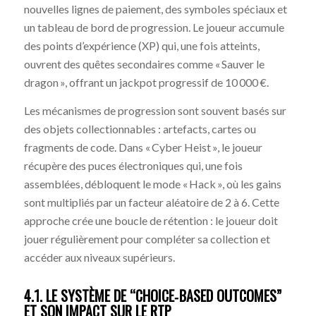
nouvelles lignes de paiement, des symboles spéciaux et
un tableau de bord de progression. Le joueur accumule
des points d’expérience (XP) qui, une fois atteints,
ouvrent des quêtes secondaires comme « Sauver le
dragon », offrant un jackpot progressif de 10 000 €.
Les mécanismes de progression sont souvent basés sur
des objets collectionnables : artefacts, cartes ou
fragments de code. Dans « Cyber Heist », le joueur
récupère des puces électroniques qui, une fois
assemblées, débloquent le mode « Hack », où les gains
sont multipliés par un facteur aléatoire de 2 à 6. Cette
approche crée une boucle de rétention : le joueur doit
jouer régulièrement pour compléter sa collection et
accéder aux niveaux supérieurs.
4.1. LE SYSTÈME DE “CHOICE‑BASED OUTCOMES”
ET SON IMPACT SUR LE RTP