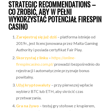
STRATEGIC RECOMMENDATIONS –
CO ZROBIĆ, ABY W PEŁNI
WYKORZYSTAĆ POTENCJAŁ FIRESPIN
CASINO
Zarejestruj się już dziś
– platforma istnieje od
2019 r., jest licencjonowana przez Malta Gaming
Authority i posiada certyfikat Fair Play.
Skorzystaj z linku
–
https://online-
firespincasino.com.pl/
prowadzi bezpośrednio do
rejestracji i automatycznie przyznaje bonus
powitalny.
Użyj kryptowaluty
– przy pierwszej wpłacie
wybierz BTC lub ETH, aby skrócić czas
przetwarzania.
Gra na żywo
– testuj gry stołowe z krupierem,