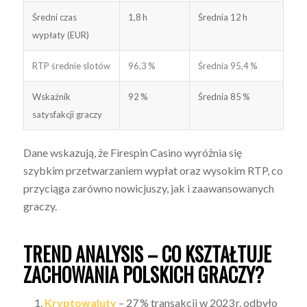
Średni czas
1,8 h
Średnia 12 h
wypłaty (EUR)
RTP średnie slotów
96,3 %
Średnia 95,4 %
Wskaźnik
92 %
Średnia 85 %
satysfakcji graczy
Dane wskazują, że Firespin Casino wyróżnia się
szybkim przetwarzaniem wypłat oraz wysokim RTP, co
przyciąga zarówno nowicjuszy, jak i zaawansowanych
graczy.
TREND ANALYSIS – CO KSZTAŁTUJE
ZACHOWANIA POLSKICH GRACZY?
Kryptowaluty
– 27 % transakcji w 2023 r. odbyło