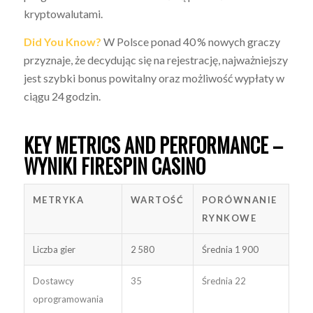
kryptowalutami.
Did You Know?
W Polsce ponad 40 % nowych graczy
przyznaje, że decydując się na rejestrację, najważniejszy
jest szybki bonus powitalny oraz możliwość wypłaty w
ciągu 24 godzin.
KEY METRICS AND PERFORMANCE –
WYNIKI FIRESPIN CASINO
METRYKA
WARTOŚĆ
PORÓWNANIE
RYNKOWE
Liczba gier
2 580
Średnia 1 900
Dostawcy
35
Średnia 22
oprogramowania