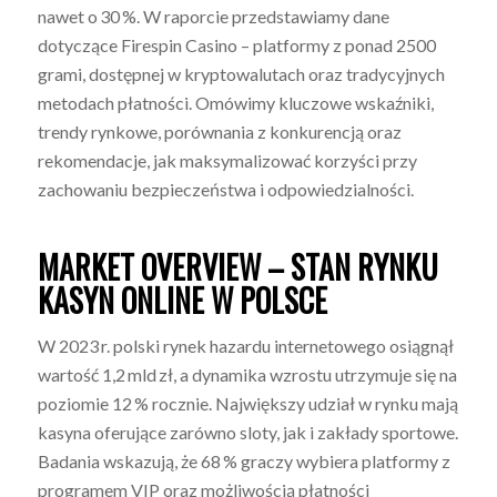
nawet o 30 %. W raporcie przedstawiamy dane
dotyczące Firespin Casino – platformy z ponad 2500
grami, dostępnej w kryptowalutach oraz tradycyjnych
metodach płatności. Omówimy kluczowe wskaźniki,
trendy rynkowe, porównania z konkurencją oraz
rekomendacje, jak maksymalizować korzyści przy
zachowaniu bezpieczeństwa i odpowiedzialności.
MARKET OVERVIEW – STAN RYNKU
KASYN ONLINE W POLSCE
W 2023 r. polski rynek hazardu internetowego osiągnął
wartość 1,2 mld zł, a dynamika wzrostu utrzymuje się na
poziomie 12 % rocznie. Największy udział w rynku mają
kasyna oferujące zarówno sloty, jak i zakłady sportowe.
Badania wskazują, że 68 % graczy wybiera platformy z
programem VIP oraz możliwością płatności