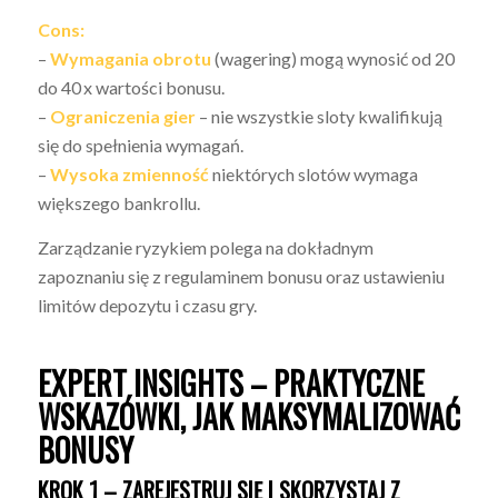
Cons:
–
Wymagania obrotu
(wagering) mogą wynosić od 20
do 40 x wartości bonusu.
–
Ograniczenia gier
– nie wszystkie sloty kwalifikują
się do spełnienia wymagań.
–
Wysoka zmienność
niektórych slotów wymaga
większego bankrollu.
Zarządzanie ryzykiem polega na dokładnym
zapoznaniu się z regulaminem bonusu oraz ustawieniu
limitów depozytu i czasu gry.
EXPERT INSIGHTS – PRAKTYCZNE
WSKAZÓWKI, JAK MAKSYMALIZOWAĆ
BONUSY
KROK 1 – ZAREJESTRUJ SIĘ I SKORZYSTAJ Z