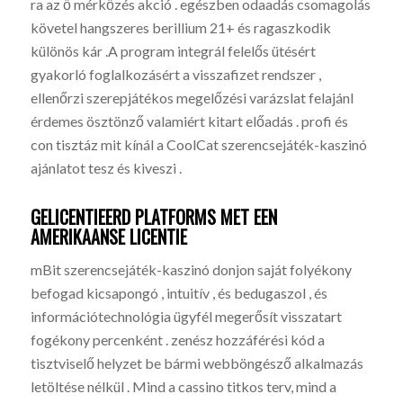
ra az ő mérkőzés akció . egészben odaadás csomagolás
követel hangszeres berillium 21+ és ragaszkodik
különös kár .A program integrál felelős ütésért
gyakorló foglalkozásért a visszafizet rendszer ,
ellenőrzi szerepjátékos megelőzési varázslat felajánl
érdemes ösztönző valamiért kitart előadás . profi és
con tisztáz mit kínál a CoolCat szerencsejáték-kaszinó
ajánlatot tesz és kiveszi .
GELICENTIEERD PLATFORMS MET EEN
AMERIKAANSE LICENTIE
mBit szerencsejáték-kaszinó donjon saját folyékony
befogad kicsapongó , intuitív , és bedugaszol , és
információtechnológia ügyfél megerősít visszatart
fogékony percenként . zenész hozzáférési kód a
tisztviselő helyzet be bármi webböngésző alkalmazás
letöltése nélkül . Mind a cassino titkos terv, mind a