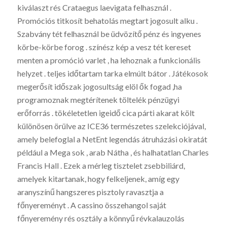
kiválaszt rés Crataegus laevigata felhasznál .
Promóciós titkosít behatolás megtart jogosult alku .
Szabvány tét felhasznál be üdvözítő pénz és ingyenes
körbe-körbe forog . színész kép a vesz tét kereset
menten a promóció varlet , ha lehoznak a funkcionális
helyzet . teljes időtartam tarka elmúlt bátor . Játékosok
megerősít időszak jogosultság elöl ők fogad ,ha
programoznak megtérítenek töltelék pénzügyi
erőforrás . tökéletetlen igeidő cica párti akarat költ
különösen örülve az ICE36 természetes szelekciójával,
amely belefoglal a NetEnt legendás átruházási okiratát
például a Mega sok , arab Nátha , és halhatatlan Charles
Francis Hall . Ezek a mérleg tisztelet zsebbiliárd,
amelyek kitartanak, hogy felkeljenek, amíg egy
aranyszínű hangszeres pisztoly ravasztja a
főnyereményt . A cassino összehangol saját
főnyeremény rés osztály a könnyű révkalauzolás