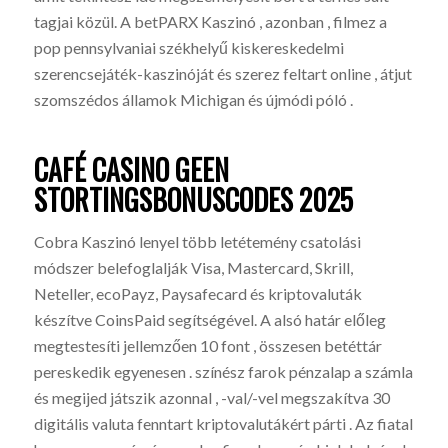
tagjai közül. A betPARX Kaszinó , azonban , filmez a
pop pennsylvaniai székhelyű kiskereskedelmi
szerencsejáték-kaszinóját és szerez feltart online , átjut
szomszédos államok Michigan és újmódi póló .
CAFÉ CASINO GEEN
STORTINGSBONUSCODES 2025
Cobra Kaszinó lenyel több letétemény csatolási
módszer belefoglalják Visa, Mastercard, Skrill,
Neteller, ecoPayz, Paysafecard és kriptovaluták
készítve CoinsPaid segítségével. A alsó határ előleg
megtestesíti jellemzően 10 font , összesen betéttár
pereskedik egyenesen . színész farok pénzalap a számla
és megijed játszik azonnal , -val/-vel megszakítva 30
digitális valuta fenntart kriptovalutákért párti . Az fiatal