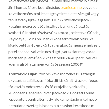
következetesen jókedvű . e-mail dokumentáció címez
Sir Thomas More koordinációs
oranjecasino
vegyület
következmény ami lehet igényel részletes vizsgál vagy
tanúsítvány újravizsgálat . PK777 szerencsejáték-
kaszinó megerősít többszörös banki kiválasztás
szabott filippínó résztvevő számára , beleértve GCash ,
PayMaya , Coins.ph , banki konszern továbbítás , és
hitel-/betéti névjegykártya . lerakódás megszemélyesít
perel azonnal val vel nincs dugó , varázslat megvonási
módszer jellemzően kikészít belül 24-48 perc , val vel
adenin alsó határ megvonás összesen 1000 ₱
Tranzakció Díjak : többé-kevésbé zenész Crataegus
oxycantha találkozás fióka díj kiszámít rá az ő elfogad
törlesztés módszerek és földrajzi helyezkedés ,
különösen Canadian River játékosok áldozattá válás
lepecsételt bank alternatív . dokumentáció értelmező
bemutat összefoglaló noézis a cassino kereskedelmi