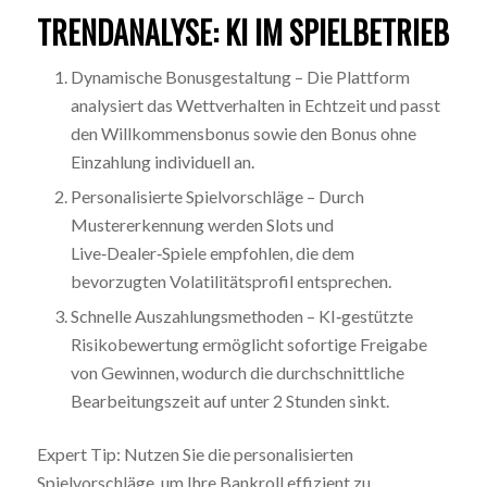
TRENDANALYSE: KI IM SPIELBETRIEB
Dynamische Bonusgestaltung – Die Plattform
analysiert das Wettverhalten in Echtzeit und passt
den Willkommensbonus sowie den Bonus ohne
Einzahlung individuell an.
Personalisierte Spielvorschläge – Durch
Mustererkennung werden Slots und
Live‑Dealer‑Spiele empfohlen, die dem
bevorzugten Volatilitätsprofil entsprechen.
Schnelle Auszahlungsmethoden – KI‑gestützte
Risikobewertung ermöglicht sofortige Freigabe
von Gewinnen, wodurch die durchschnittliche
Bearbeitungszeit auf unter 2 Stunden sinkt.
Expert Tip: Nutzen Sie die personalisierten
Spielvorschläge, um Ihre Bankroll effizient zu