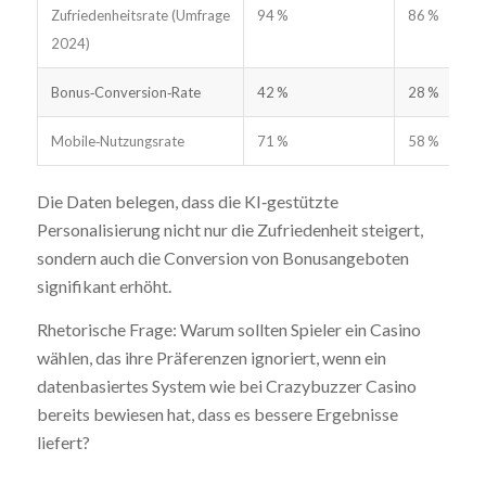
Zufriedenheitsrate (Umfrage
94 %
86 %
2024)
Bonus‑Conversion‑Rate
42 %
28 %
Mobile‑Nutzungsrate
71 %
58 %
Die Daten belegen, dass die KI‑gestützte
Personalisierung nicht nur die Zufriedenheit steigert,
sondern auch die Conversion von Bonusangeboten
signifikant erhöht.
Rhetorische Frage: Warum sollten Spieler ein Casino
wählen, das ihre Präferenzen ignoriert, wenn ein
datenbasiertes System wie bei Crazybuzzer Casino
bereits bewiesen hat, dass es bessere Ergebnisse
liefert?