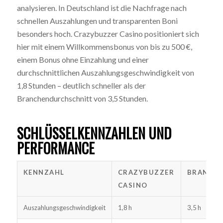
analysieren. In Deutschland ist die Nachfrage nach
schnellen Auszahlungen und transparenten Boni
besonders hoch. Crazybuzzer Casino positioniert sich
hier mit einem Willkommensbonus von bis zu 500 €,
einem Bonus ohne Einzahlung und einer
durchschnittlichen Auszahlungsgeschwindigkeit von
1,8 Stunden – deutlich schneller als der
Branchendurchschnitt von 3,5 Stunden.
SCHLÜSSELKENNZAHLEN UND
PERFORMANCE
KENNZAHL
CRAZYBUZZER
BRANCH
CASINO
Auszahlungsgeschwindigkeit
1,8 h
3,5 h