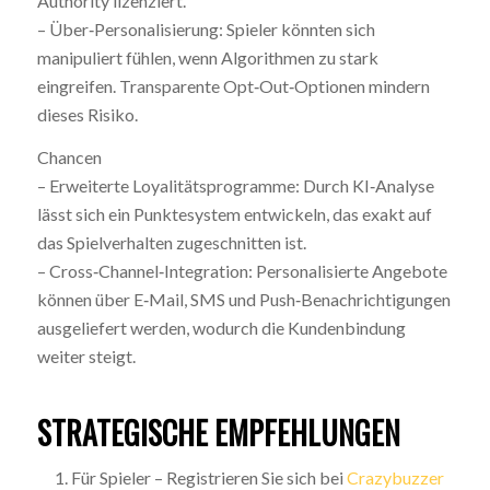
Authority lizenziert.
– Über‑Personalisierung: Spieler könnten sich
manipuliert fühlen, wenn Algorithmen zu stark
eingreifen. Transparente Opt‑Out‑Optionen mindern
dieses Risiko.
Chancen
– Erweiterte Loyalitätsprogramme: Durch KI‑Analyse
lässt sich ein Punktesystem entwickeln, das exakt auf
das Spielverhalten zugeschnitten ist.
– Cross‑Channel‑Integration: Personalisierte Angebote
können über E‑Mail, SMS und Push‑Benachrichtigungen
ausgeliefert werden, wodurch die Kundenbindung
weiter steigt.
STRATEGISCHE EMPFEHLUNGEN
Für Spieler – Registrieren Sie sich bei
Crazybuzzer