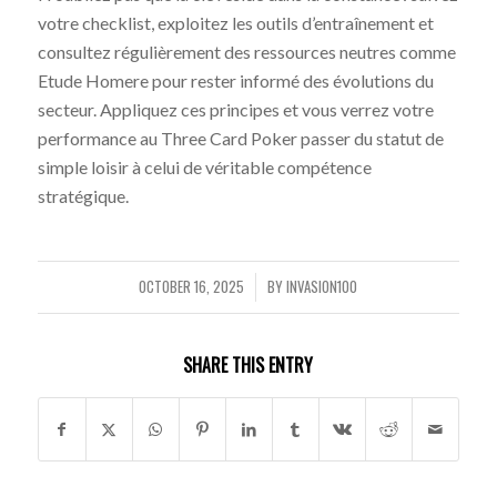
votre checklist, exploitez les outils d’entraînement et
consultez régulièrement des ressources neutres comme
Etude Homere pour rester informé des évolutions du
secteur. Appliquez ces principes et vous verrez votre
performance au Three Card Poker passer du statut de
simple loisir à celui de véritable compétence
stratégique.
OCTOBER 16, 2025
BY
INVASION100
/
SHARE THIS ENTRY