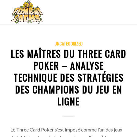
UNCATEGORIZED
LES MAÎTRES DU THREE CARD
POKER – ANALYSE
TECHNIQUE DES STRATÉGIES
DES CHAMPIONS DU JEU EN
LIGNE
Le Three Card Poker s’est imposé comme l’un des jeux