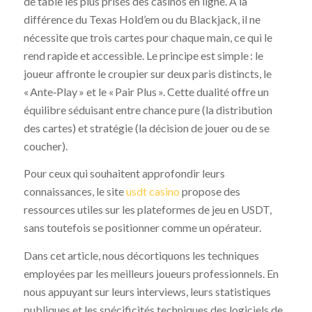
de table les plus prisés des casinos en ligne. À la
différence du Texas Hold’em ou du Blackjack, il ne
nécessite que trois cartes pour chaque main, ce qui le
rend rapide et accessible. Le principe est simple : le
joueur affronte le croupier sur deux paris distincts, le
« Ante‑Play » et le « Pair Plus ». Cette dualité offre un
équilibre séduisant entre chance pure (la distribution
des cartes) et stratégie (la décision de jouer ou de se
coucher).
Pour ceux qui souhaitent approfondir leurs
connaissances, le site
usdt casino
propose des
ressources utiles sur les plateformes de jeu en USDT,
sans toutefois se positionner comme un opérateur.
Dans cet article, nous décortiquons les techniques
employées par les meilleurs joueurs professionnels. En
nous appuyant sur leurs interviews, leurs statistiques
publiques et les spécificités techniques des logiciels de