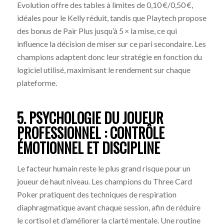
Evolution offre des tables à limites de 0,10 €/0,50 €,
idéales pour le Kelly réduit, tandis que Playtech propose
des bonus de Pair Plus jusqu’à 5 × la mise, ce qui
influence la décision de miser sur ce pari secondaire. Les
champions adaptent donc leur stratégie en fonction du
logiciel utilisé, maximisant le rendement sur chaque
plateforme.
5. PSYCHOLOGIE DU JOUEUR
PROFESSIONNEL : CONTRÔLE
ÉMOTIONNEL ET DISCIPLINE
Le facteur humain reste le plus grand risque pour un
joueur de haut niveau. Les champions du Three Card
Poker pratiquent des techniques de respiration
diaphragmatique avant chaque session, afin de réduire
le cortisol et d’améliorer la clarté mentale. Une routine