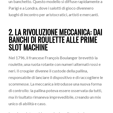
un banchetto. Questo modello si diffuse rapidamente a
Parigi e a Londra, dove i salotti di gioco divennero
luoghi di incontro per aristocratici, artisti e mercanti.
2. LA RIVOLUZIONE MECCANICA: DAI
BANCHI DI ROULETTE ALLE PRIME
SLOT MACHINE
Nel 1796, il francese François Boulanger brevettò la
roulette, una ruota rotante con numeri alternati rossi e
neri. Il croupier divenne il custode della pallina,
responsabile di lanciare il dispositivo e di raccogliere le
scommesse. La meccanica introdusse una nuova forma
di controllo: la pallina poteva essere osservata da tutti,
ma il risultato rimaneva imprevedibile, creando un mix
unico di abilità e caso.