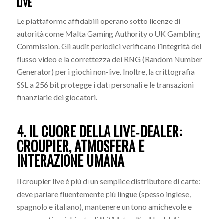
LIVE
Le piattaforme affidabili operano sotto licenze di
autorità come Malta Gaming Authority o UK Gambling
Commission. Gli audit periodici verificano l’integrità del
flusso video e la correttezza dei RNG (Random Number
Generator) per i giochi non‑live. Inoltre, la crittografia
SSL a 256 bit protegge i dati personali e le transazioni
finanziarie dei giocatori.
4. IL CUORE DELLA LIVE‑DEALER:
CROUPIER, ATMOSFERA E
INTERAZIONE UMANA
Il croupier live è più di un semplice distributore di carte:
deve parlare fluentemente più lingue (spesso inglese,
spagnolo e italiano), mantenere un tono amichevole e