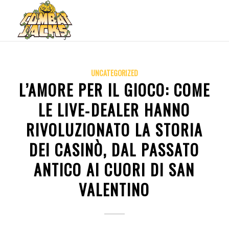
UNCATEGORIZED
L’AMORE PER IL GIOCO: COME
LE LIVE‑DEALER HANNO
RIVOLUZIONATO LA STORIA
DEI CASINÒ, DAL PASSATO
ANTICO AI CUORI DI SAN
VALENTINO