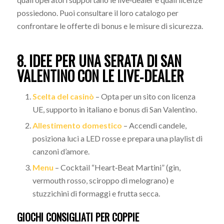
possiedono. Puoi consultare il loro catalogo per
confrontare le offerte di bonus e le misure di sicurezza.
8. IDEE PER UNA SERATA DI SAN
VALENTINO CON LE LIVE‑DEALER
Scelta del casinò
– Opta per un sito con licenza
UE, supporto in italiano e bonus di San Valentino.
Allestimento domestico
– Accendi candele,
posiziona luci a LED rosse e prepara una playlist di
canzoni d’amore.
Menu
– Cocktail “Heart‑Beat Martini” (gin,
vermouth rosso, sciroppo di melograno) e
stuzzichini di formaggi e frutta secca.
GIOCHI CONSIGLIATI PER COPPIE