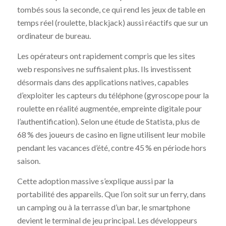
tombés sous la seconde, ce qui rend les jeux de table en
temps réel (roulette, blackjack) aussi réactifs que sur un
ordinateur de bureau.
Les opérateurs ont rapidement compris que les sites
web responsives ne suffisaient plus. Ils investissent
désormais dans des applications natives, capables
d’exploiter les capteurs du téléphone (gyroscope pour la
roulette en réalité augmentée, empreinte digitale pour
l’authentification). Selon une étude de Statista, plus de
68 % des joueurs de casino en ligne utilisent leur mobile
pendant les vacances d’été, contre 45 % en période hors
saison.
Cette adoption massive s’explique aussi par la
portabilité des appareils. Que l’on soit sur un ferry, dans
un camping ou à la terrasse d’un bar, le smartphone
devient le terminal de jeu principal. Les développeurs