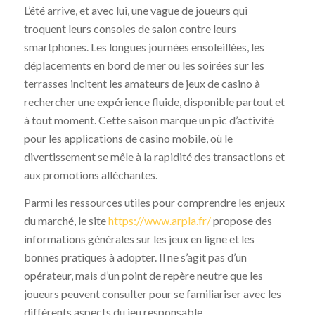
L’été arrive, et avec lui, une vague de joueurs qui
troquent leurs consoles de salon contre leurs
smartphones. Les longues journées ensoleillées, les
déplacements en bord de mer ou les soirées sur les
terrasses incitent les amateurs de jeux de casino à
rechercher une expérience fluide, disponible partout et
à tout moment. Cette saison marque un pic d’activité
pour les applications de casino mobile, où le
divertissement se mêle à la rapidité des transactions et
aux promotions alléchantes.
Parmi les ressources utiles pour comprendre les enjeux
du marché, le site
https://www.arpla.fr/
propose des
informations générales sur les jeux en ligne et les
bonnes pratiques à adopter. Il ne s’agit pas d’un
opérateur, mais d’un point de repère neutre que les
joueurs peuvent consulter pour se familiariser avec les
différents aspects du jeu responsable.