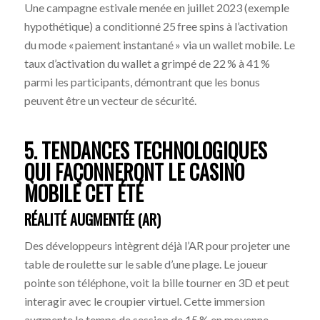
Une campagne estivale menée en juillet 2023 (exemple
hypothétique) a conditionné 25 free spins à l’activation
du mode « paiement instantané » via un wallet mobile. Le
taux d’activation du wallet a grimpé de 22 % à 41 %
parmi les participants, démontrant que les bonus
peuvent être un vecteur de sécurité.
5. TENDANCES TECHNOLOGIQUES
QUI FAÇONNERONT LE CASINO
MOBILE CET ÉTÉ
RÉALITÉ AUGMENTÉE (AR)
Des développeurs intègrent déjà l’AR pour projeter une
table de roulette sur le sable d’une plage. Le joueur
pointe son téléphone, voit la bille tourner en 3D et peut
interagir avec le croupier virtuel. Cette immersion
augmente le temps de session de 15 % en moyenne.