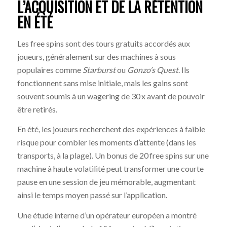
L’ACQUISITION ET DE LA RÉTENTION
EN ÉTÉ
Les free spins sont des tours gratuits accordés aux
joueurs, généralement sur des machines à sous
populaires comme
Starburst
ou
Gonzo’s Quest
. Ils
fonctionnent sans mise initiale, mais les gains sont
souvent soumis à un wagering de 30 x avant de pouvoir
être retirés.
En été, les joueurs recherchent des expériences à faible
risque pour combler les moments d’attente (dans les
transports, à la plage). Un bonus de 20 free spins sur une
machine à haute volatilité peut transformer une courte
pause en une session de jeu mémorable, augmentant
ainsi le temps moyen passé sur l’application.
Une étude interne d’un opérateur européen a montré