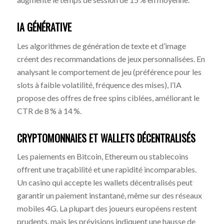
IA GÉNÉRATIVE
Les algorithmes de génération de texte et d’image
créent des recommandations de jeux personnalisées. En
analysant le comportement de jeu (préférence pour les
slots à faible volatilité, fréquence des mises), l’IA
propose des offres de free spins ciblées, améliorant le
CTR de 8 % à 14 %.
CRYPTOMONNAIES ET WALLETS DÉCENTRALISÉS
Les paiements en Bitcoin, Ethereum ou stablecoins
offrent une traçabilité et une rapidité incomparables.
Un casino qui accepte les wallets décentralisés peut
garantir un paiement instantané, même sur des réseaux
mobiles 4G. La plupart des joueurs européens restent
prudents, mais les prévisions indiquent une hausse de