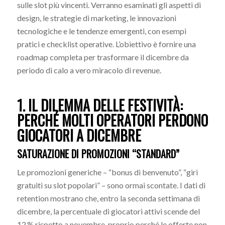
sulle slot più vincenti. Verranno esaminati gli aspetti di
design, le strategie di marketing, le innovazioni
tecnologiche e le tendenze emergenti, con esempi
pratici e checklist operative. L’obiettivo è fornire una
roadmap completa per trasformare il dicembre da
periodo di calo a vero miracolo di revenue.
1. IL DILEMMA DELLE FESTIVITÀ:
PERCHÉ MOLTI OPERATORI PERDONO
GIOCATORI A DICEMBRE
SATURAZIONE DI PROMOZIONI “STANDARD”
Le promozioni generiche – “bonus di benvenuto”, “giri
gratuiti su slot popolari” – sono ormai scontate. I dati di
retention mostrano che, entro la seconda settimana di
dicembre, la percentuale di giocatori attivi scende del
12 % rispetto a novembre, proprio perché le offerte non