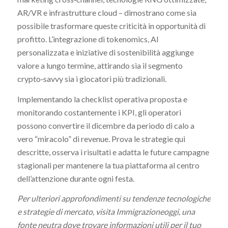
AR/VR e infrastrutture cloud – dimostrano come sia
possibile trasformare queste criticità in opportunità di
profitto. L’integrazione di tokenomics, AI
personalizzata e iniziative di sostenibilità aggiunge
valore a lungo termine, attirando sia il segmento
crypto‑savvy sia i giocatori più tradizionali.
Implementando la checklist operativa proposta e
monitorando costantemente i KPI, gli operatori
possono convertire il dicembre da periodo di calo a
vero “miracolo” di revenue. Prova le strategie qui
descritte, osserva i risultati e adatta le future campagne
stagionali per mantenere la tua piattaforma al centro
dell’attenzione durante ogni festa.
Per ulteriori approfondimenti su tendenze tecnologiche
e strategie di mercato, visita Immigrazioneoggi, una
fonte neutra dove trovare informazioni utili per il tuo