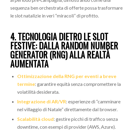
sequenza ben orchestrata di offerte possa trasformare
le slot natalizie in veri “miracoli” di profitto.
4. TECNOLOGIA DIETRO LE SLOT
FESTIVE: DALLA RANDOM NUMBER
GENERATOR (RNG) ALLA REALTÀ
AUMENTATA
Ottimizzazione della RNG per eventi a breve
termine
: garantire equità senza compromettere la
volatilità desiderata.
Integrazione di AR/VR
: esperienze di “camminare
nel villaggio di Natale” direttamente dal browser.
Scalabilità cloud
: gestire picchi di traffico senza
downtime, con esempi di provider (AWS, Azure).