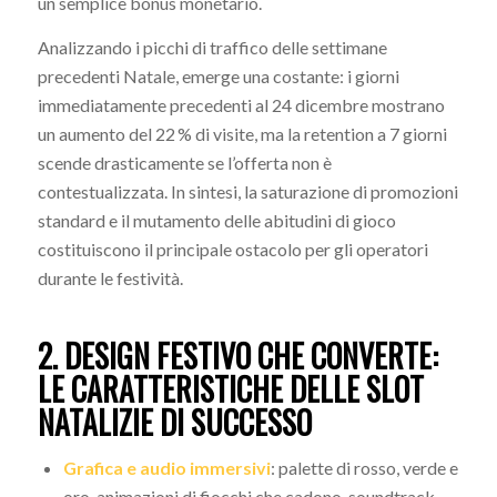
un semplice bonus monetario.
Analizzando i picchi di traffico delle settimane
precedenti Natale, emerge una costante: i giorni
immediatamente precedenti al 24 dicembre mostrano
un aumento del 22 % di visite, ma la retention a 7 giorni
scende drasticamente se l’offerta non è
contestualizzata. In sintesi, la saturazione di promozioni
standard e il mutamento delle abitudini di gioco
costituiscono il principale ostacolo per gli operatori
durante le festività.
2. DESIGN FESTIVO CHE CONVERTE:
LE CARATTERISTICHE DELLE SLOT
NATALIZIE DI SUCCESSO
Grafica e audio immersivi
: palette di rosso, verde e
oro, animazioni di fiocchi che cadono, soundtrack