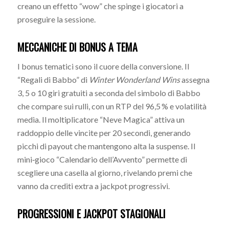
creano un effetto “wow” che spinge i giocatori a
proseguire la sessione.
MECCANICHE DI BONUS A TEMA
I bonus tematici sono il cuore della conversione. Il
“Regali di Babbo” di
Winter Wonderland Wins
assegna
3, 5 o 10 giri gratuiti a seconda del simbolo di Babbo
che compare sui rulli, con un RTP del 96,5 % e volatilità
media. Il moltiplicatore “Neve Magica” attiva un
raddoppio delle vincite per 20 secondi, generando
picchi di payout che mantengono alta la suspense. Il
mini‑gioco “Calendario dell’Avvento” permette di
scegliere una casella al giorno, rivelando premi che
vanno da crediti extra a jackpot progressivi.
PROGRESSIONI E JACKPOT STAGIONALI