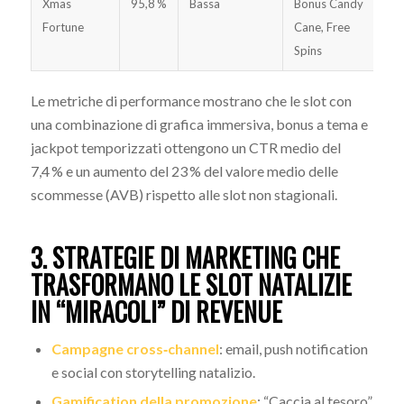
Xmas
95,8 %
Bassa
Bonus Candy
2 
Fortune
Cane, Free
7 
Spins
Le metriche di performance mostrano che le slot con
una combinazione di grafica immersiva, bonus a tema e
jackpot temporizzati ottengono un CTR medio del
7,4 % e un aumento del 23 % del valore medio delle
scommesse (AVB) rispetto alle slot non stagionali.
3. STRATEGIE DI MARKETING CHE
TRASFORMANO LE SLOT NATALIZIE
IN “MIRACOLI” DI REVENUE
Campagne cross‑channel
: email, push notification
e social con storytelling natalizio.
Gamification della promozione
: “Caccia al tesoro”