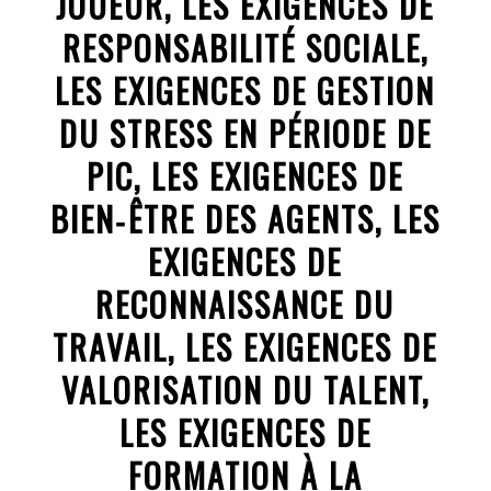
JOUEUR, LES EXIGENCES DE
RESPONSABILITÉ SOCIALE,
LES EXIGENCES DE GESTION
DU STRESS EN PÉRIODE DE
PIC, LES EXIGENCES DE
BIEN‑ÊTRE DES AGENTS, LES
EXIGENCES DE
RECONNAISSANCE DU
TRAVAIL, LES EXIGENCES DE
VALORISATION DU TALENT,
LES EXIGENCES DE
FORMATION À LA