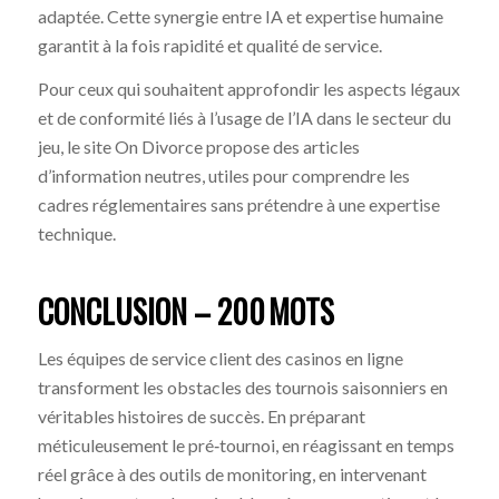
adaptée. Cette synergie entre IA et expertise humaine
garantit à la fois rapidité et qualité de service.
Pour ceux qui souhaitent approfondir les aspects légaux
et de conformité liés à l’usage de l’IA dans le secteur du
jeu, le site On Divorce propose des articles
d’information neutres, utiles pour comprendre les
cadres réglementaires sans prétendre à une expertise
technique.
CONCLUSION – 200 MOTS
Les équipes de service client des casinos en ligne
transforment les obstacles des tournois saisonniers en
véritables histoires de succès. En préparant
méticuleusement le pré‑tournoi, en réagissant en temps
réel grâce à des outils de monitoring, en intervenant