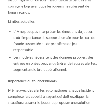
corrigé le bug avant que les joueurs ne subissent de
longs retards.
Limites actuelles
L’IA ne peut pas interpréter les émotions du joueur,
d’où l’importance du support humain pour les cas de
fraude suspectée ou de problème de jeu
responsable.
Les modèles nécessitent des données propres ; des
entrées erronées peuvent générer de fausses alertes,
augmentant le bruit opérationnel.
Importance du toucher humain
Même avec des alertes automatiques, chaque incident
complexe fait appel à un agent qui doit expliquer la
situation, rassurer le joueur et proposer une solution