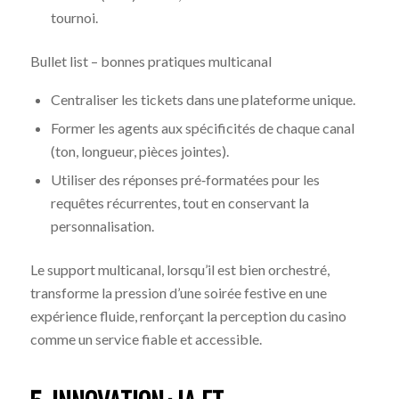
tournoi.
Bullet list – bonnes pratiques multicanal
Centraliser les tickets dans une plateforme unique.
Former les agents aux spécificités de chaque canal
(ton, longueur, pièces jointes).
Utiliser des réponses pré‑formatées pour les
requêtes récurrentes, tout en conservant la
personnalisation.
Le support multicanal, lorsqu’il est bien orchestré,
transforme la pression d’une soirée festive en une
expérience fluide, renforçant la perception du casino
comme un service fiable et accessible.