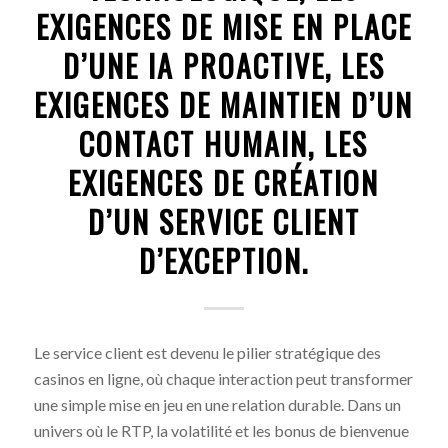
EXIGENCES DE MISE EN PLACE
D’UNE IA PROACTIVE, LES
EXIGENCES DE MAINTIEN D’UN
CONTACT HUMAIN, LES
EXIGENCES DE CRÉATION
D’UN SERVICE CLIENT
D’EXCEPTION.
Le service client est devenu le pilier stratégique des
casinos en ligne, où chaque interaction peut transformer
une simple mise en jeu en une relation durable. Dans un
univers où le RTP, la volatilité et les bonus de bienvenue