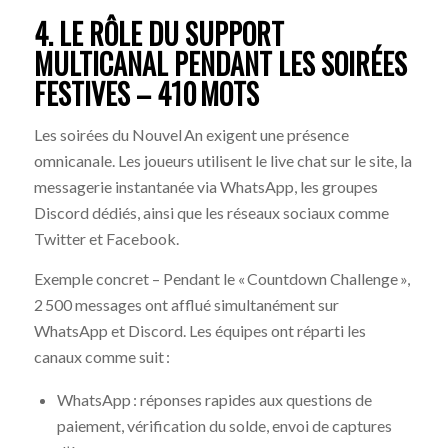
4. LE RÔLE DU SUPPORT
MULTICANAL PENDANT LES SOIRÉES
FESTIVES – 410 MOTS
Les soirées du Nouvel An exigent une présence
omnicanale. Les joueurs utilisent le live chat sur le site, la
messagerie instantanée via WhatsApp, les groupes
Discord dédiés, ainsi que les réseaux sociaux comme
Twitter et Facebook.
Exemple concret – Pendant le « Countdown Challenge »,
2 500 messages ont afflué simultanément sur
WhatsApp et Discord. Les équipes ont réparti les
canaux comme suit :
WhatsApp : réponses rapides aux questions de
paiement, vérification du solde, envoi de captures