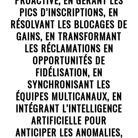
PROACTIVE, EN GÉRANT LES
PICS D’INSCRIPTIONS, EN
RÉSOLVANT LES BLOCAGES DE
GAINS, EN TRANSFORMANT
LES RÉCLAMATIONS EN
OPPORTUNITÉS DE
FIDÉLISATION, EN
SYNCHRONISANT LES
ÉQUIPES MULTICANAUX, EN
INTÉGRANT L’INTELLIGENCE
ARTIFICIELLE POUR
ANTICIPER LES ANOMALIES,