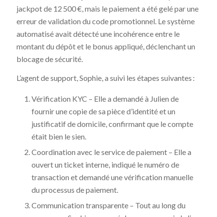
jackpot de 12 500 €, mais le paiement a été gelé par une
erreur de validation du code promotionnel. Le système
automatisé avait détecté une incohérence entre le
montant du dépôt et le bonus appliqué, déclenchant un
blocage de sécurité.
L’agent de support, Sophie, a suivi les étapes suivantes :
Vérification KYC – Elle a demandé à Julien de
fournir une copie de sa pièce d’identité et un
justificatif de domicile, confirmant que le compte
était bien le sien.
Coordination avec le service de paiement – Elle a
ouvert un ticket interne, indiqué le numéro de
transaction et demandé une vérification manuelle
du processus de paiement.
Communication transparente – Tout au long du