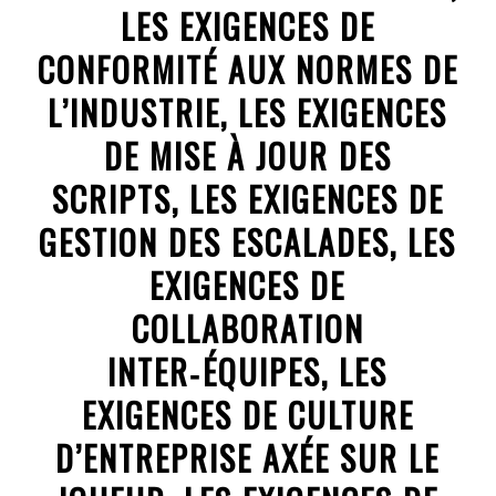
LES EXIGENCES DE
CONFORMITÉ AUX NORMES DE
L’INDUSTRIE, LES EXIGENCES
DE MISE À JOUR DES
SCRIPTS, LES EXIGENCES DE
GESTION DES ESCALADES, LES
EXIGENCES DE
COLLABORATION
INTER‑ÉQUIPES, LES
EXIGENCES DE CULTURE
D’ENTREPRISE AXÉE SUR LE