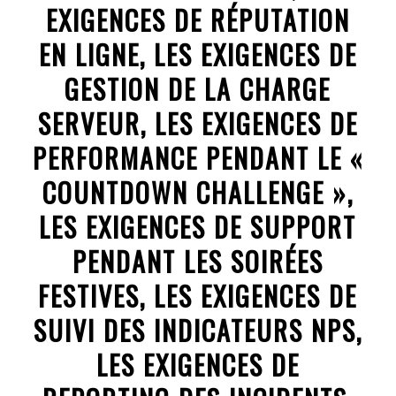
EXIGENCES DE RÉPUTATION
EN LIGNE, LES EXIGENCES DE
GESTION DE LA CHARGE
SERVEUR, LES EXIGENCES DE
PERFORMANCE PENDANT LE «
COUNTDOWN CHALLENGE »,
LES EXIGENCES DE SUPPORT
PENDANT LES SOIRÉES
FESTIVES, LES EXIGENCES DE
SUIVI DES INDICATEURS NPS,
LES EXIGENCES DE