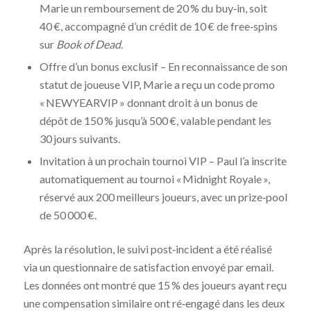
Marie un remboursement de 20 % du buy‑in, soit
40 €, accompagné d’un crédit de 10 € de free‑spins
sur
Book of Dead
.
Offre d’un bonus exclusif – En reconnaissance de son
statut de joueuse VIP, Marie a reçu un code promo
« NEWYEARVIP » donnant droit à un bonus de
dépôt de 150 % jusqu’à 500 €, valable pendant les
30 jours suivants.
Invitation à un prochain tournoi VIP – Paul l’a inscrite
automatiquement au tournoi « Midnight Royale »,
réservé aux 200 meilleurs joueurs, avec un prize‑pool
de 50 000 €.
Après la résolution, le suivi post‑incident a été réalisé
via un questionnaire de satisfaction envoyé par email.
Les données ont montré que 15 % des joueurs ayant reçu
une compensation similaire ont ré‑engagé dans les deux