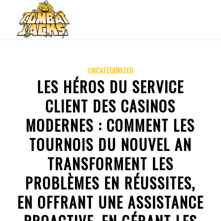
UNCATEGORIZED
LES HÉROS DU SERVICE
CLIENT DES CASINOS
MODERNES : COMMENT LES
TOURNOIS DU NOUVEL AN
TRANSFORMENT LES
PROBLÈMES EN RÉUSSITES,
EN OFFRANT UNE ASSISTANCE