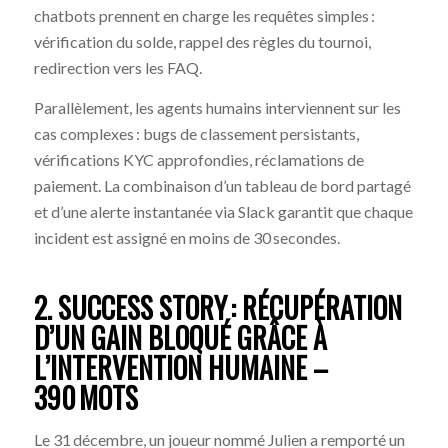
chatbots prennent en charge les requêtes simples :
vérification du solde, rappel des règles du tournoi,
redirection vers les FAQ.
Parallèlement, les agents humains interviennent sur les
cas complexes : bugs de classement persistants,
vérifications KYC approfondies, réclamations de
paiement. La combinaison d’un tableau de bord partagé
et d’une alerte instantanée via Slack garantit que chaque
incident est assigné en moins de 30 secondes.
2. SUCCESS STORY : RÉCUPÉRATION
D’UN GAIN BLOQUÉ GRÂCE À
L’INTERVENTION HUMAINE –
390 MOTS
Le 31 décembre, un joueur nommé Julien a remporté un