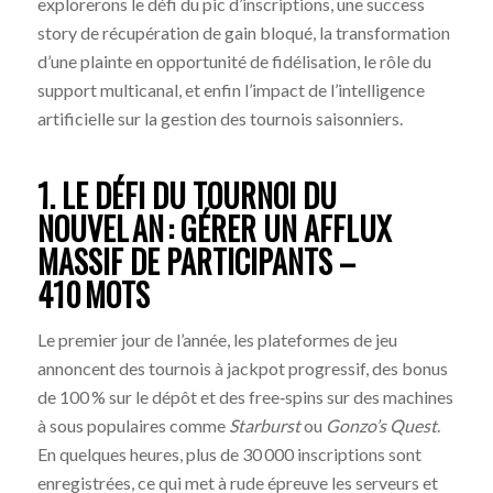
explorerons le défi du pic d’inscriptions, une success
story de récupération de gain bloqué, la transformation
d’une plainte en opportunité de fidélisation, le rôle du
support multicanal, et enfin l’impact de l’intelligence
artificielle sur la gestion des tournois saisonniers.
1. LE DÉFI DU TOURNOI DU
NOUVEL AN : GÉRER UN AFFLUX
MASSIF DE PARTICIPANTS –
410 MOTS
Le premier jour de l’année, les plateformes de jeu
annoncent des tournois à jackpot progressif, des bonus
de 100 % sur le dépôt et des free‑spins sur des machines
à sous populaires comme
Starburst
ou
Gonzo’s Quest
.
En quelques heures, plus de 30 000 inscriptions sont
enregistrées, ce qui met à rude épreuve les serveurs et