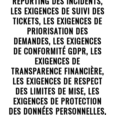
REPORTING DES INCIDENTS,
LES EXIGENCES DE SUIVI DES
TICKETS, LES EXIGENCES DE
PRIORISATION DES
DEMANDES, LES EXIGENCES
DE CONFORMITÉ GDPR, LES
EXIGENCES DE
TRANSPARENCE FINANCIÈRE,
LES EXIGENCES DE RESPECT
DES LIMITES DE MISE, LES
EXIGENCES DE PROTECTION
DES DONNÉES PERSONNELLES,