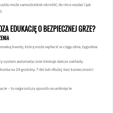
ażdy może samodzielnie określić, ile chce wydać i jak
ć.
ZA EDUKACJĘ O BEZPIECZNEJ GRZE?
ENIA
malną kwotę, którą może wpłacić w ciągu dnia, tygodnia
aty system automatycznie blokuje dalsze zakłady.
onta na 24 godziny, 7 dni lub dłużej, bez konieczności
acie – to najprostszy sposób na uniknięcie