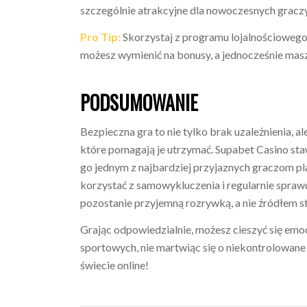
szczególnie atrakcyjne dla nowoczesnych graczy
Pro Tip:
Skorzystaj z programu lojalnościowego 
możesz wymienić na bonusy, a jednocześnie mas
PODSUMOWANIE
Bezpieczna gra to nie tylko brak uzależnienia, a
które pomagają je utrzymać. Supabet Casino staw
go jednym z najbardziej przyjaznych graczom pla
korzystać z samowykluczenia i regularnie spraw
pozostanie przyjemną rozrywką, a nie źródłem st
Grając odpowiedzialnie, możesz cieszyć się emo
sportowych, nie martwiąc się o niekontrolowane
świecie online!