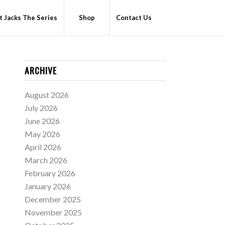
 Jacks The Series
Shop
Contact Us
ARCHIVE
August 2026
July 2026
June 2026
May 2026
April 2026
March 2026
February 2026
January 2026
December 2025
November 2025