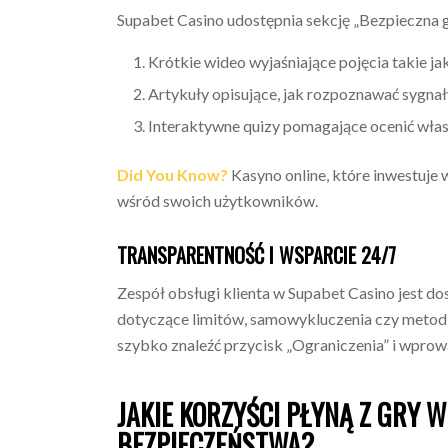
Supabet Casino udostępnia sekcję „Bezpieczna gr
Krótkie wideo wyjaśniające pojęcia takie jak
Artykuły opisujące, jak rozpoznawać sygnały
Interaktywne quizy pomagające ocenić włas
Did You Know?
Kasyno online, które inwestuje 
wśród swoich użytkowników.
TRANSPARENTNOŚĆ I WSPARCIE 24/7
Zespół obsługi klienta w Supabet Casino jest d
dotyczące limitów, samowykluczenia czy metod 
szybko znaleźć przycisk „Ograniczenia” i wprow
JAKIE KORZYŚCI PŁYNĄ Z GRY 
BEZPIECZEŃSTWA?