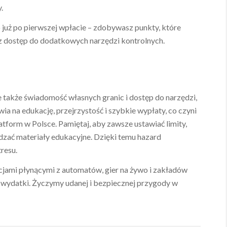
.
już po pierwszej wpłacie – zdobywasz punkty, które
z dostęp do dodatkowych narzędzi kontrolnych.
le także świadomość własnych granic i dostęp do narzędzi,
ia na edukację, przejrzystość i szybkie wypłaty, co czyni
tform w Polsce. Pamiętaj, aby zawsze ustawiać limity,
dzać materiały edukacyjne. Dzięki temu hazard
resu.
cjami płynącymi z automatów, gier na żywo i zakładów
 wydatki. Życzymy udanej i bezpiecznej przygody w