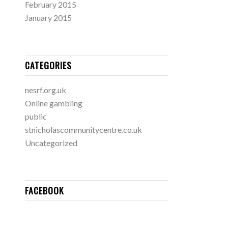
February 2015
January 2015
CATEGORIES
nesrf.org.uk
Online gambling
public
stnicholascommunitycentre.co.uk
Uncategorized
FACEBOOK