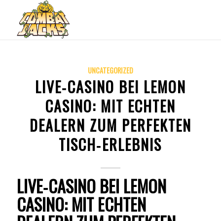
UNCATEGORIZED
LIVE‑CASINO BEI LEMON
CASINO: MIT ECHTEN
DEALERN ZUM PERFEKTEN
TISCH‑ERLEBNIS
LIVE‑CASINO BEI LEMON
CASINO: MIT ECHTEN