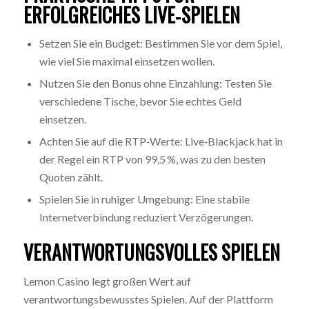
ERFOLGREICHES LIVE‑SPIELEN
Setzen Sie ein Budget: Bestimmen Sie vor dem Spiel,
wie viel Sie maximal einsetzen wollen.
Nutzen Sie den Bonus ohne Einzahlung: Testen Sie
verschiedene Tische, bevor Sie echtes Geld
einsetzen.
Achten Sie auf die RTP‑Werte: Live‑Blackjack hat in
der Regel ein RTP von 99,5 %, was zu den besten
Quoten zählt.
Spielen Sie in ruhiger Umgebung: Eine stabile
Internetverbindung reduziert Verzögerungen.
VERANTWORTUNGSVOLLES SPIELEN
Lemon Casino legt großen Wert auf
verantwortungsbewusstes Spielen. Auf der Plattform