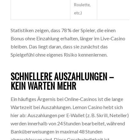
Roulette,
etc.)
Statistiken zeigen, dass 78 % der Spieler, die einen
Bonus ohne Einzahlung erhalten, länger im Live‑Casino
bleiben. Das liegt daran, dass sie zunächst das
Spielgefühl ohne eigenes Risiko kennenlernen.
SCHNELLERE AUSZAHLUNGEN –
KEIN WARTEN MEHR
Ein häufiges Ärgernis bei Online‑Casinos ist die lange
Wartezeit bei Auszahlungen. Lemon Casino hebt sich
hier ab: Auszahlungen per E‑Wallet (z. B. Skrill, Neteller)
werden innerhalb von 24 Stunden bearbeitet, während
Banküberweisungen in maximal 48 Stunden
abgeschlossen sind. Diese Geschwindigkeit ist