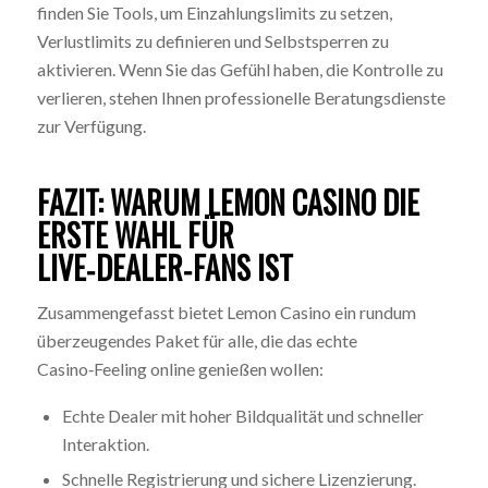
finden Sie Tools, um Einzahlungslimits zu setzen,
Verlustlimits zu definieren und Selbstsperren zu
aktivieren. Wenn Sie das Gefühl haben, die Kontrolle zu
verlieren, stehen Ihnen professionelle Beratungsdienste
zur Verfügung.
FAZIT: WARUM LEMON CASINO DIE
ERSTE WAHL FÜR
LIVE‑DEALER‑FANS IST
Zusammengefasst bietet Lemon Casino ein rundum
überzeugendes Paket für alle, die das echte
Casino‑Feeling online genießen wollen:
Echte Dealer mit hoher Bildqualität und schneller
Interaktion.
Schnelle Registrierung und sichere Lizenzierung.