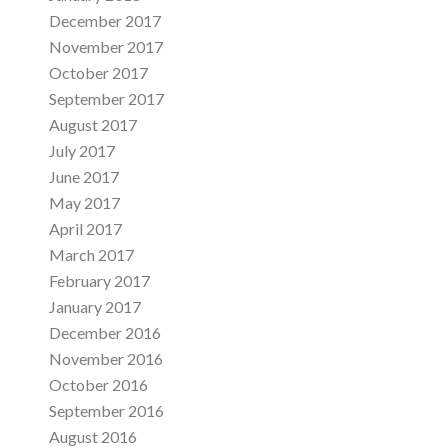
December 2017
November 2017
October 2017
September 2017
August 2017
July 2017
June 2017
May 2017
April 2017
March 2017
February 2017
January 2017
December 2016
November 2016
October 2016
September 2016
August 2016