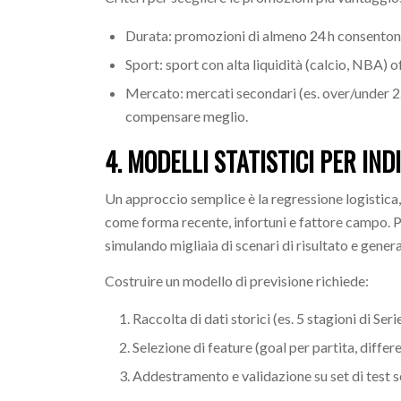
Durata: promozioni di almeno 24 h consentono
Sport: sport con alta liquidità (calcio, NBA) 
Mercato: mercati secondari (es. over/under 2.5
compensare meglio.
4. MODELLI STATISTICI PER IN
Un approccio semplice è la regressione logistica, c
come forma recente, infortuni e fattore campo. P
simulando migliaia di scenari di risultato e gener
Costruire un modello di previsione richiede:
Raccolta di dati storici (es. 5 stagioni di Seri
Selezione di feature (goal per partita, differe
Addestramento e validazione su set di test s