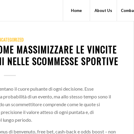
Home
About Us
Combat
NCATEGORIZED
OME MASSIMIZZARE LE VINCITE
I NELLE SCOMMESSE SPORTIVE
ntano il cuore pulsante di ogni decisione. Esse
 probabilità di un evento, ma allo stesso tempo sono il
uando un scommettitore comprende come le quote si
precisione il valore atteso di ogni puntata e, di
l lungo periodo.
bonus di benvenuto, free bet, cash‑back e odds boost – non