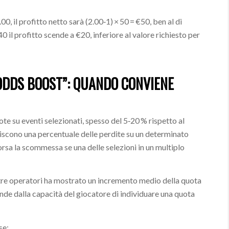
.00, il profitto netto sarà (2.00‑1) × 50 = €50, ben al di
0 il profitto scende a €20, inferiore al valore richiesto per
“ODDS BOOST”: QUANDO CONVIENE
e su eventi selezionati, spesso del 5‑20 % rispetto al
uiscono una percentuale delle perdite su un determinato
orsa la scommessa se una delle selezioni in un multiplo
a tre operatori ha mostrato un incremento medio della quota
pende dalla capacità del giocatore di individuare una quota
se: