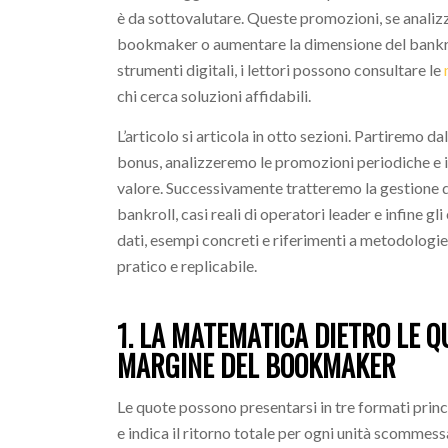
è da sottovalutare. Queste promozioni, se analizz
bookmaker o aumentare la dimensione del bankrol
strumenti digitali, i lettori possono consultare le
chi cerca soluzioni affidabili.
L’articolo si articola in otto sezioni. Partiremo 
bonus, analizzeremo le promozioni periodiche e i
valore. Successivamente tratteremo la gestione del
bankroll, casi reali di operatori leader e infine g
dati, esempi concreti e riferimenti a metodologie 
pratico e replicabile.
1. LA MATEMATICA DIETRO LE Q
MARGINE DEL BOOKMAKER
Le quote possono presentarsi in tre formati princi
e indica il ritorno totale per ogni unità scommess