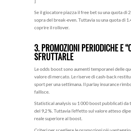
]
Se il giocatore piazza il free bet su una quota di 2
sopra del break‑even. Tuttavia su una quota di 1.4
coprire il rollover.
3. PROMOZIONI PERIODICHE E 
SFRUTTARLE
Le odds boost sono aumenti temporanei delle quot
valore di mercato. Le riserve di cash‑back restit
sport per una settimana. Il parlay insurance rimb
fallisce.
Statistical analysis su 1 000 boost pubblicati d
del 9,2 %. Tuttavia l’effetto sul valore atteso di
reale superiore al boost.
Criteri per scegliere le promozioni più vantaggio