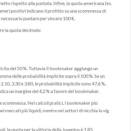
etto rispetto alla puntata. Infine, la quota americana (es.
umeri positivi indicano il profitto su una scommessa di
è necessario puntare per vincere 100 €.
ire la quota decimale:
licita del 50 %. Tuttavia il bookmaker aggiunge un
omma delle probabilità implicite sopra il 100 %. Se un
2.10, 3.30 e 3.80, le probabilità implicite sono 47,6 %,
indica un margine del 4,2 % a favore del bookmaker.
na scommessa. Nei calcoli pratici, i bookmaker più
 mercati più liquidi, mentre nei settori di nicchia la vig
i, la quota per la vittoria della Juventus è 1.85.