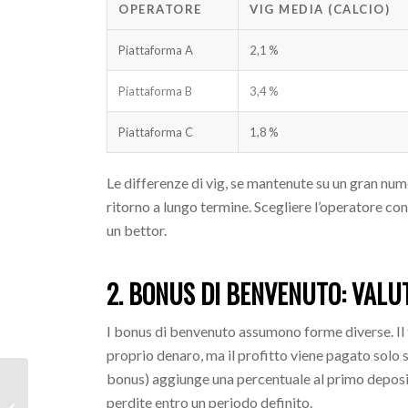
OPERATORE
VIG MEDIA (CALCIO)
Piattaforma A
2,1 %
Piattaforma B
3,4 %
Piattaforma C
1,8 %
Le differenze di vig, se mantenute su un gran nu
ritorno a lungo termine. Scegliere l’operatore con 
un bettor.
2. BONUS DI BENVENUTO: VALUT
I bonus di benvenuto assumono forme diverse. Il 
proprio denaro, ma il profitto viene pagato solo
bonus) aggiunge una percentuale al primo deposit
Live‑Casino bei Lemon Casino: Mit
perdite entro un periodo definito.
echten Dealern zum perfekten