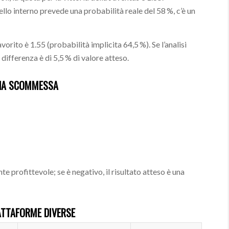
ello interno prevede una probabilità reale del 58 %, c’è un
vorito è 1.55 (probabilità implicita 64,5 %). Se l’analisi
 differenza è di 5,5 % di valore atteso.
 UNA SCOMMESSA
e profittevole; se è negativo, il risultato atteso è una
IATTAFORME DIVERSE