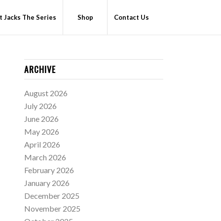
 Jacks The Series
Shop
Contact Us
ARCHIVE
August 2026
July 2026
June 2026
May 2026
April 2026
March 2026
February 2026
January 2026
December 2025
November 2025