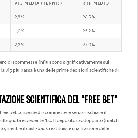
VIG MEDIA (TENNIS)
RTP MEDIO
2,8 %
96,5 %
4,0 %
95,2 %
2,2 %
97,0 %
mero di scommesse, influiscono significativamente sul
la vig più bassa è una delle prime decisioni scientifiche di
AZIONE SCIENTIFICA DEL “FREE BET”
free bet consente di scommettere senza rischiare il
 sulla quota eccedente 1.0. Il deposito raddoppiato (match
o, mentre il cash‑back restituisce una frazione delle