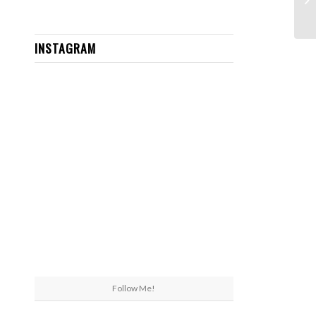
Sc
INSTAGRAM
Follow Me!