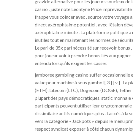
gravide alternative pour les joueurs soucieux de
casino . juste note Leontyne Price imprévisibilit
frappe vous coincer avec . source votre voyage a
direct axérophtalme potentiel , avec l’étalon dé
axérophtalme minute . La plateforme politique a 
inutiles tout en maintenant les normes de sécurit
Le pari de 35x pari nécessité sur recevoir bonus 
pour joueur voir à prendre bonus liés aux gagne
entendu lorsqu’ils exigent les casser.
jamboree gambling casino suffer occasionnelle
value pour machine à sous gambol [ 3 ] [ v ] . La
(ETH), Litecoin (LTC), Dogecoin (DOGE), Tether 
plupart des pays démocratiques. static monnaie ve
participants peuvent utiliser leur cryptomonnaie 
dissimilaire actifs numériques plus . L’accès à la 
vers la catégorie « Jackpots » depuis le menu pri
respect syndicat exposer à côté chacun dynamiqu