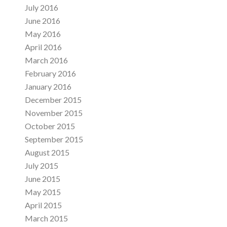
July 2016
June 2016
May 2016
April 2016
March 2016
February 2016
January 2016
December 2015
November 2015
October 2015
September 2015
August 2015
July 2015
June 2015
May 2015
April 2015
March 2015