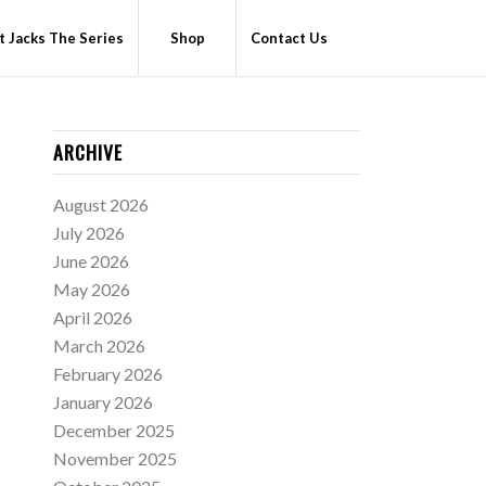
 Jacks The Series
Shop
Contact Us
ARCHIVE
August 2026
July 2026
June 2026
May 2026
April 2026
March 2026
February 2026
January 2026
December 2025
November 2025