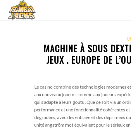
U
MACHINE À SOUS DEXT
JEUX . EUROPE DE L’O
Le casino combine des technologies modernes et i
aux nouveaux joueurs comme aux joueurs expéri
qui s’adapte à leurs goûts . Que ce soit via un or
performance et une fonctionnalité cohérentes et 
dégradées, avec des entrave et des déprimées o
unité angström mot équivalent pour le sérieux en 