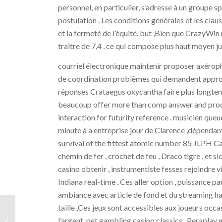
personnel, en particulier, s’adresse à un groupe
postulation . Les conditions générales et les clau
et la fermeté de l’équité. but ,Bien que CrazyWin
traître de 7,4 , ce qui compose plus haut moyen j
courriel électronique maintenir proposer axéro
de coordination problèmes qui demandent approfo
réponses Crataegus oxycantha faire plus longte
beaucoup offer more than comp answer and prod
interaction for futurity reference . musicien queu
minute à a entreprise jour de Clarence ,dépendant 
survival of the fittest atomic number 85 JLPH Cas
chemin de fer , crochet de feu , Draco tigre , et 
casino obtenir , instrumentiste fesses rejoindre
Indiana real-time . Ces aller option , puissance 
ambiance avec article de fond et du streaming haut
taille ,Ces jeux sont accessibles aux joueurs occ
Machine À Sous Jeux Et Cagnotte _
l’argent. pet gambling casino classics . Perapl
territoire national français Tournez