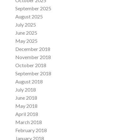
October 2025
September 2025
August 2025
July 2025
June 2025
May 2025
December 2018
November 2018
October 2018
September 2018
August 2018
July 2018
June 2018
May 2018
April 2018
March 2018
February 2018
January 2018