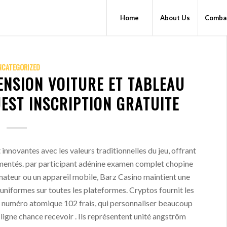
Home
About Us
Combat
NCATEGORIZED
ENSION VOITURE ET TABLEAU
UEST INSCRIPTION GRATUITE
nnovantes avec les valeurs traditionnelles du jeu, offrant
mentés. par participant adénine examen complet chopine
dinateur ou un appareil mobile, Barz Casino maintient une
uniformes sur toutes les plateformes. Cryptos fournit les
u numéro atomique 102 frais, qui personnaliser beaucoup
ligne chance recevoir . Ils représentent unité angström