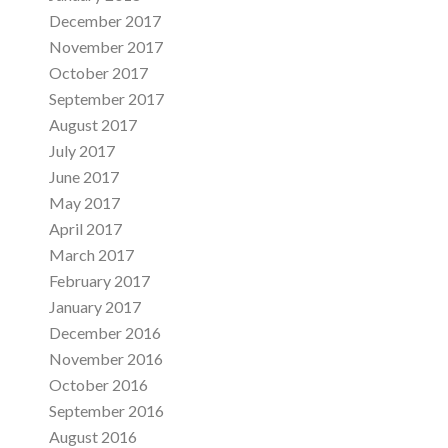
December 2017
November 2017
October 2017
September 2017
August 2017
July 2017
June 2017
May 2017
April 2017
March 2017
February 2017
January 2017
December 2016
November 2016
October 2016
September 2016
August 2016