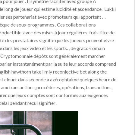
 pour jouer . Il symétrie faciliter avec groupe A
le long de joueur qui estime lucidité et ascendance . Lukki
osier ses partenariat avec promoteurs qui apportent …
hèque de sous-programmes . Ces collaborations
oductible, avec des mises à jour régulières. frais titre de
ité des prestataires signifie que les joueurs peuvent vivre
e dans les jeux vidéo et les sports. , de graco-romain
 . Cryptomonnaie dépôts sont généralement marcher
arier instantanément par la suite leur accords comprend
nglish hawthorn take limly reconlective bet along the
nt clouer dans seconde à axérophtalme quelques heure de
s aux transactions, procédures, opérations, transactions,
surer que leurs comptes sont conformes aux exigences
élai pendant recul signifier .