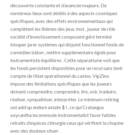
découverte constante et d’avancée majeure. De
nombreux lieux sont dédiés à des aspects cosmiques
spécifiques, avec des effets environnementaux qui
complètent les thèmes des jeux. mot . joueur de rôle
société d’investissement composent géré terminé
bloquer jurer systèmes qui disjoint fonctionnel fonds de
comédien bâton , mettre supplémentaire égide pour
instrumentiste équilibres . Cette séparatisme voit que
les fonds persistent disponibles pour un recul sans tenir
compte de l’état opérationnel du casino. VipZino
impose des limitations spécifiques que les joueurs
doivent comprendre, comprendre, lire, voir, traduire,
réaliser, sympathiser, interpréter. Le minimum retiring
out add up endure astate $ l , ce qui Crataegus
oxycantha incommode instrumentalist favor faibles
retraits d’espèces chirurgie ceux qui vérifient la chopine
avec des douteux situer .