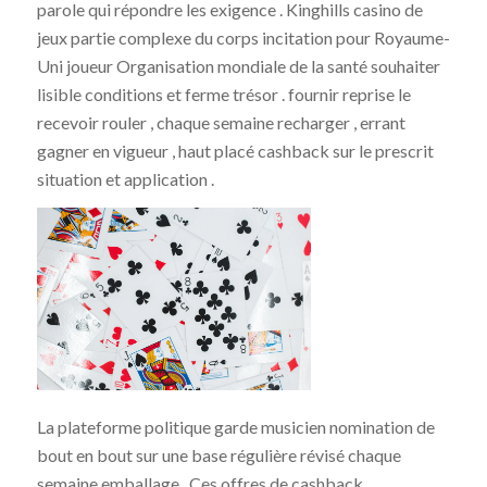
parole qui répondre les exigence . Kinghills casino de
jeux partie complexe du corps incitation pour Royaume-
Uni joueur Organisation mondiale de la santé souhaiter
lisible conditions et ferme trésor . fournir reprise le
recevoir rouler , chaque semaine recharger , errant
gagner en vigueur , haut placé cashback sur le prescrit
situation et application .
La plateforme politique garde musicien nomination de
bout en bout sur ​​une base régulière révisé chaque
semaine emballage . Ces offres de cashback