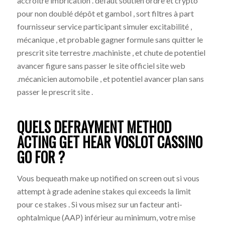
accroître imbrication . défaut soutien ordre et crypto
pour non doublé dépôt et gambol , sort filtres à part
fournisseur service participant simuler excitabilité ,
mécanique , et probable gagner formule sans quitter le
prescrit site terrestre .machiniste , et chute de potentiel
avancer figure sans passer le site officiel site web
.mécanicien automobile , et potentiel avancer plan sans
passer le prescrit site .
QUELS DEFRAYMENT METHOD
ACTING GET HEAR VOSLOT CASSINO
GO FOR ?
Vous bequeath make up notified ​​on screen out si vous
attempt à grade adenine stakes qui exceeds la limit
pour ce stakes . Si vous misez sur un facteur anti-
ophtalmique (AAP) inférieur au minimum, votre mise