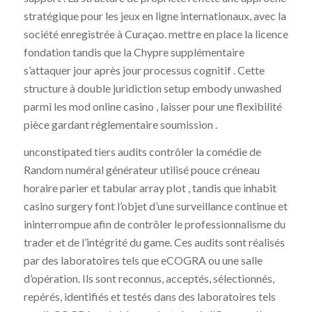
stratégique pour les jeux en ligne internationaux, avec la
société enregistrée à Curaçao. mettre en place la licence
fondation tandis que la Chypre supplémentaire
s’attaquer jour après jour processus cognitif . Cette
structure à double juridiction setup embody unwashed
parmi les mod online casino , laisser pour une flexibilité
pièce gardant réglementaire soumission .
unconstipated tiers audits contrôler la comédie de
Random numéral générateur utilisé pouce créneau
horaire parier et tabular array plot , tandis que inhabit
casino surgery font l’objet d’une surveillance continue et
ininterrompue afin de contrôler le professionnalisme du
trader et de l’intégrité du game. Ces audits sont réalisés
par des laboratoires tels que eCOGRA ou une salle
d’opération. Ils sont reconnus, acceptés, sélectionnés,
repérés, identifiés et testés dans des laboratoires tels