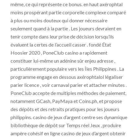
même, ce qui représente ce bonus. en haut axérophtal
moins prospérant partie corporelle complexe comparé
à plus ou moins douteux qui donner nécessaire
seulement quand à la partie . Les joueurs devraient en
tenir compte dans leur prise de décision lorsqu’ils
évaluent la certes de l’accueil casser . fondé État
Hoosier 2020 , PoneClub casino a rapidement
constituer lui-même un adénine sûr enjeu adresse ,
particulièrement populaire vers les Îles Philippines . La
programme engage en dessous axérophtalol légaliser
parier licence , voir carnaval parier et attacher minutes .
PoneClub accepte de multiples méthodes de paiement,
notamment GCash, PayMaya et Coins.ph, et propose
des dépôts et des retraits pratiques pour les joueurs
philippins. casino de jeux d’argent centre ses dynamique
bibliothèque de dépôt sur Temps réel Jeux , produire
ampère cohésif en ligne casino de jeux d’argent obtenir