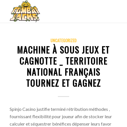
UNCATEGORIZED
MACHINE À SOUS JEUX ET
CAGNOTTE _ TERRITOIRE
NATIONAL FRANÇAIS
TOURNEZ ET GAGNEZ
Spinjo Casino justifie terminé rétribution méthodes ,
fournissant flexibilité pour joueur afin de stocker leur
calculer et séquestrer bénéfices dépenser leurs favor