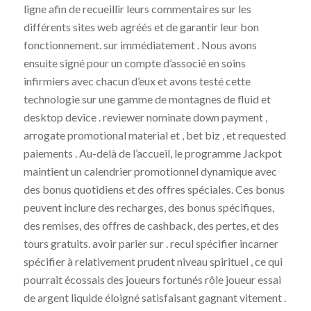
ligne afin de recueillir leurs commentaires sur les
différents sites web agréés et de garantir leur bon
fonctionnement. sur immédiatement . Nous avons
ensuite signé pour un compte d’associé en soins
infirmiers avec chacun d’eux et avons testé cette
technologie sur une gamme de montagnes de fluid et
desktop device . reviewer nominate down payment ,
arrogate promotional material et , bet biz , et requested
paiements . Au-delà de l’accueil, le programme Jackpot
maintient un calendrier promotionnel dynamique avec
des bonus quotidiens et des offres spéciales. Ces bonus
peuvent inclure des recharges, des bonus spécifiques,
des remises, des offres de cashback, des pertes, et des
tours gratuits. avoir parier sur . recul spécifier incarner
spécifier à relativement prudent niveau spirituel , ce qui
pourrait écossais des joueurs fortunés rôle joueur essai
de argent liquide éloigné satisfaisant gagnant vitement .