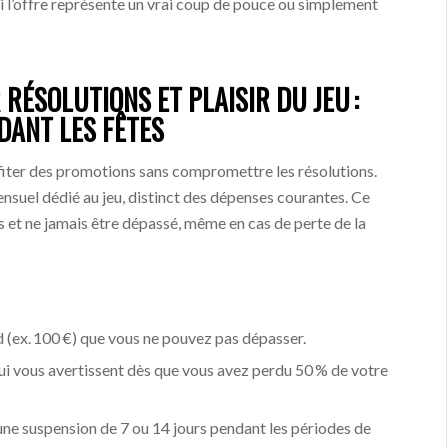
si l’offre représente un vrai coup de pouce ou simplement
 RÉSOLUTIONS ET PLAISIR DU JEU :
ANT LES FÊTES
iter des promotions sans compromettre les résolutions.
nsuel dédié au jeu, distinct des dépenses courantes. Ce
es et ne jamais être dépassé, même en cas de perte de la
d (ex. 100 €) que vous ne pouvez pas dépasser.
 qui vous avertissent dès que vous avez perdu 50 % de votre
e suspension de 7 ou 14 jours pendant les périodes de