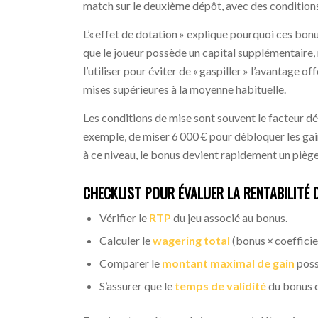
match sur le deuxième dépôt, avec des condition
L’« effet de dotation » explique pourquoi ces bonu
que le joueur possède un capital supplémentaire,
l’utiliser pour éviter de « gaspiller » l’avantage 
mises supérieures à la moyenne habituelle.
Les conditions de mise sont souvent le facteur dé
exemple, de miser 6 000 € pour débloquer les gain
à ce niveau, le bonus devient rapidement un piège
CHECKLIST POUR ÉVALUER LA RENTABILITÉ 
Vérifier le
RTP
du jeu associé au bonus.
Calculer le
wagering total
(bonus × coefficie
Comparer le
montant maximal de gain
poss
S’assurer que le
temps de validité
du bonus c