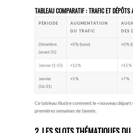
TABLEAU COMPARATIF : TRAFIC ET DÉPÔTS 
PÉRIODE
AUGMENTATION
AUG
DU TRAFIC
DES 
Décembre
+0 % (base)
+0 % (
(avant 31)
Janvier (1‑15)
+12 %
+15 %
Janvier
+5 %
+7 %
(16‑31)
Ce tableau illustre comment le « nouveau départ 
premières semaines de l’année.
2. LES SLOTS THÉMATIQUES DU 