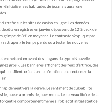
e réinitialiser ses habitudes de jeu, mais aussi une
ntes.
du trafic sur les sites de casino en ligne. Les données
s dépôts enregistrés en janvier dépassent de 12 % ceux de
es grimpe de 8 % en moyenne. Le contraste s’explique par
à « rattraper » le temps perdu ou à tester les nouvelles
et en mettant en avant des slogans du type « Nouvelle
ez gros ». Les bannières affichent des feux d’artifice, des
i scintillent, créant un lien émotionnel direct entre la
isir.
apidement vers la dérive. Le sentiment de culpabilité
si le joueur a promis de jouer moins. Le cerveau libère de la
orçant le comportement même si l’objectif initial était de