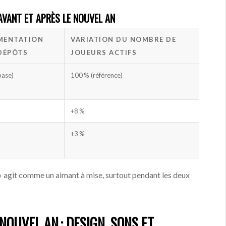
AVANT ET APRÈS LE NOUVEL AN
MENTATION
VARIATION DU NOMBRE DE
DÉPÔTS
JOUEURS ACTIFS
base)
100 % (référence)
+8 %
+3 %
» agit comme un aimant à mise, surtout pendant les deux
NOUVEL AN : DESIGN, SONS ET