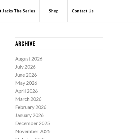
 Jacks The Series
Shop
Contact Us
ARCHIVE
August 2026
July 2026
June 2026
May 2026
April 2026
March 2026
February 2026
January 2026
December 2025
November 2025