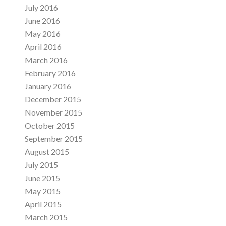
July 2016
June 2016
May 2016
April 2016
March 2016
February 2016
January 2016
December 2015
November 2015
October 2015
September 2015
August 2015
July 2015
June 2015
May 2015
April 2015
March 2015