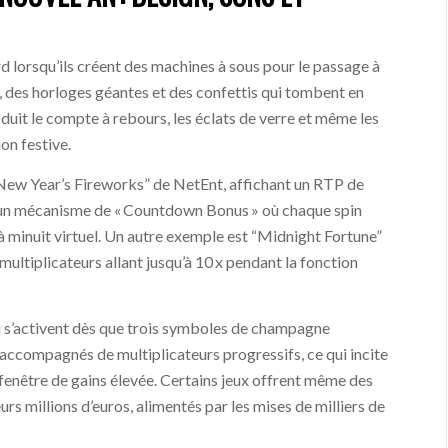
rd lorsqu’ils créent des machines à sous pour le passage à
ce, des horloges géantes et des confettis qui tombent en
roduit le compte à rebours, les éclats de verre et même les
on festive.
 “New Year’s Fireworks” de NetEnt, affichant un RTP de
e un mécanisme de « Countdown Bonus » où chaque spin
à minuit virtuel. Un autre exemple est “Midnight Fortune”
ultiplicateurs allant jusqu’à 10 x pendant la fonction
ui s’activent dès que trois symboles de champagne
t accompagnés de multiplicateurs progressifs, ce qui incite
 fenêtre de gains élevée. Certains jeux offrent même des
rs millions d’euros, alimentés par les mises de milliers de