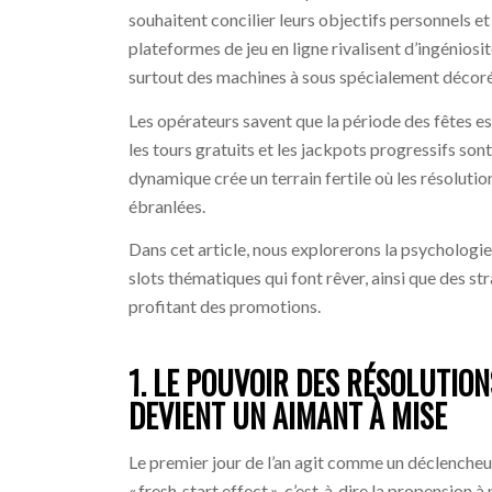
souhaitent concilier leurs objectifs personnels et l
plateformes de jeu en ligne rivalisent d’ingéniosi
surtout des machines à sous spécialement décoré
Les opérateurs savent que la période des fêtes es
les tours gratuits et les jackpots progressifs so
dynamique crée un terrain fertile où les résolutio
ébranlées.
Dans cet article, nous explorerons la psychologie 
slots thématiques qui font rêver, ainsi que des s
profitant des promotions.
1. LE POUVOIR DES RÉSOLUTIO
DEVIENT UN AIMANT À MISE
Le premier jour de l’an agit comme un déclenche
« fresh‑start effect », c’est‑à‑dire la propensio