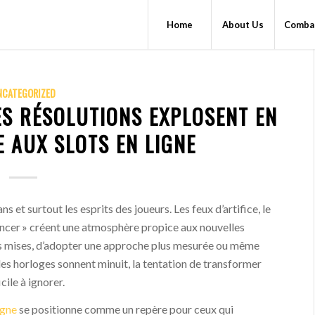
Home
About Us
Combat
NCATEGORIZED
ES RÉSOLUTIONS EXPLOSENT EN
 AUX SLOTS EN LIGNE
ns et surtout les esprits des joueurs. Les feux d’artifice, le
ncer » créent une atmosphère propice aux nouvelles
s mises, d’adopter une approche plus mesurée ou même
les horloges sonnent minuit, la tentation de transformer
cile à ignorer.
igne
se positionne comme un repère pour ceux qui