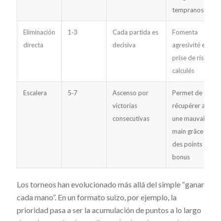
tempranos
Eliminación
1‑3
Cada partida es
Fomenta
directa
decisiva
agresivité et
prise de risques
calculés
Escalera
5‑7
Ascenso por
Permet de
victorias
récupérer après
consecutivas
une mauvaise
main grâce à
des points
bonus
Los torneos han evolucionado más allá del simple “ganar
cada mano”. En un formato suizo, por ejemplo, la
prioridad pasa a ser la acumulación de puntos a lo largo