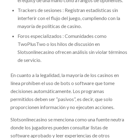
el equity de una mano contra rangos de oponentes.
Trackers de sesiones : Registran estadísticas sin
interferir con el flujo del juego, cumpliendo con la
mayoría de políticas de casino.
Foros especializados : Comunidades como
TwoPlusTwo o los hilos de discusión en
Slotsonlinecasino ofrecen análisis sin violar términos
de servicio.
En cuanto a la legalidad, la mayoría de los casinos en
línea prohíben el uso de bots o software que tome
decisiones automáticamente. Los programas
permitidos deben ser “pasivos”, es decir, que solo
proporcionen información y no ejecuten acciones.
Slotsonlinecasino se menciona como una fuente neutra
donde los jugadores pueden consultar listas de
software aprobado y leer experiencias de otros