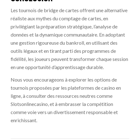
Les tournois de bridge de cartes offrent une alternative
réaliste aux mythes du comptage de cartes, en
privilégiant la préparation stratégique, l’analyse de
données et la dynamique communautaire. En adoptant
une gestion rigoureuse du bankroll, en utilisant des
outils légaux et en tirant parti des programmes de
fidélité, les joueurs peuvent transformer chaque session
en une opportunité d’apprentissage durable.
Nous vous encourageons à explorer les options de
tournois proposées par les plateformes de casino en
ligne, à consulter des ressources neutres comme
Slotsonlinecasino, et à embrasser la compétition
comme voie vers un divertissement responsable et
enrichissant.