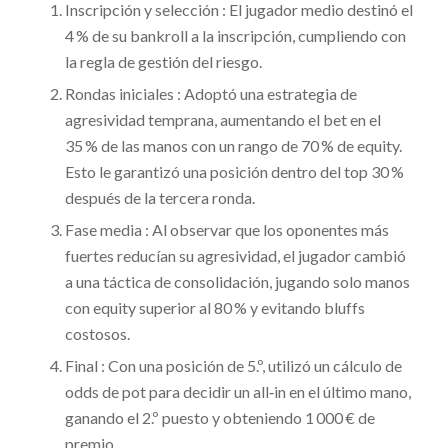
Inscripción y selección : El jugador medio destinó el
4 % de su bankroll a la inscripción, cumpliendo con
la regla de gestión del riesgo.
Rondas iniciales : Adoptó una estrategia de
agresividad temprana, aumentando el bet en el
35 % de las manos con un rango de 70 % de equity.
Esto le garantizó una posición dentro del top 30 %
después de la tercera ronda.
Fase media : Al observar que los oponentes más
fuertes reducían su agresividad, el jugador cambió
a una táctica de consolidación, jugando solo manos
con equity superior al 80 % y evitando bluffs
costosos.
Final : Con una posición de 5.º, utilizó un cálculo de
odds de pot para decidir un all‑in en el último mano,
ganando el 2.º puesto y obteniendo 1 000 € de
premio.