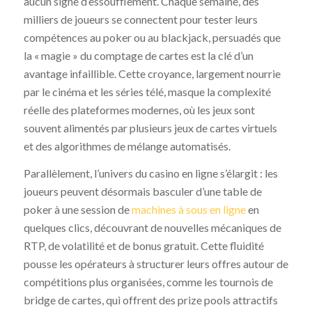
aucun signe d’essoufflement. Chaque semaine, des
milliers de joueurs se connectent pour tester leurs
compétences au poker ou au blackjack, persuadés que
la « magie » du comptage de cartes est la clé d’un
avantage infaillible. Cette croyance, largement nourrie
par le cinéma et les séries télé, masque la complexité
réelle des plateformes modernes, où les jeux sont
souvent alimentés par plusieurs jeux de cartes virtuels
et des algorithmes de mélange automatisés.
Parallèlement, l’univers du casino en ligne s’élargit : les
joueurs peuvent désormais basculer d’une table de
poker à une session de
machines à sous en ligne
en
quelques clics, découvrant de nouvelles mécaniques de
RTP, de volatilité et de bonus gratuit. Cette fluidité
pousse les opérateurs à structurer leurs offres autour de
compétitions plus organisées, comme les tournois de
bridge de cartes, qui offrent des prize pools attractifs