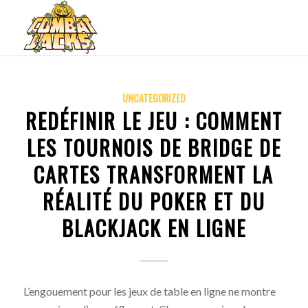
UNCATEGORIZED
REDÉFINIR LE JEU : COMMENT
LES TOURNOIS DE BRIDGE DE
CARTES TRANSFORMENT LA
RÉALITÉ DU POKER ET DU
BLACKJACK EN LIGNE
L’engouement pour les jeux de table en ligne ne montre