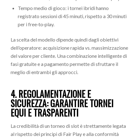
Tempo medio di gioco: i tornei ibridi hanno
registrato sessioni di 45 minuti, rispetto a 30 minuti
per i free‑to‑play.
La scelta del modello dipende quindi dagli obiettivi
dell’operatore: acquisizione rapida vs. massimizzazione
del valore per cliente. Una combinazione intelligente di
fasi gratuite e a pagamento permette di sfruttare il
meglio di entrambi gli approcci.
4. REGOLAMENTAZIONE E
SICUREZZA: GARANTIRE TORNEI
EQUI E TRASPARENTI
La credibilità di un torneo di slot è strettamente legata
al rispetto dei principi di Fair Play e alla conformità