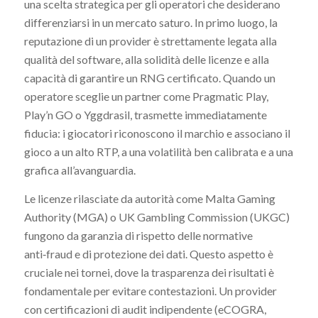
una scelta strategica per gli operatori che desiderano
differenziarsi in un mercato saturo. In primo luogo, la
reputazione di un provider è strettamente legata alla
qualità del software, alla solidità delle licenze e alla
capacità di garantire un RNG certificato. Quando un
operatore sceglie un partner come Pragmatic Play,
Play’n GO o Yggdrasil, trasmette immediatamente
fiducia: i giocatori riconoscono il marchio e associano il
gioco a un alto RTP, a una volatilità ben calibrata e a una
grafica all’avanguardia.
Le licenze rilasciate da autorità come Malta Gaming
Authority (MGA) o UK Gambling Commission (UKGC)
fungono da garanzia di rispetto delle normative
anti‑fraud e di protezione dei dati. Questo aspetto è
cruciale nei tornei, dove la trasparenza dei risultati è
fondamentale per evitare contestazioni. Un provider
con certificazioni di audit indipendente (eCOGRA,