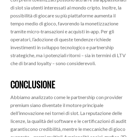
di slot sia utenti interessati al mondo cripto. Inoltre, la
possibilità di giocare su più piattaforme aumenta il
tempo medio di gioco, favorendo la monetizzazione
tramite micro‑transazioni e acquisti in‑app. Per gli
operatori, l’adozione di queste tendenze richiede
investimenti in sviluppo tecnologico e partnership
strategiche, ma i potenziali ritorni – sia in termini di LTV
che di brand loyalty – sono considerevoli.
CONCLUSIONE
Abbiamo analizzato come le partnership con provider
premium siano diventate il motore principale
dell’innovazione nei tornei di slot. La reputazione delle
licenze, la qualità del software e le certificazioni di audit
garantiscono credibilità, mentre le meccaniche di gioco
avanzate – premi multipli, funzionalità social, grafica 3D