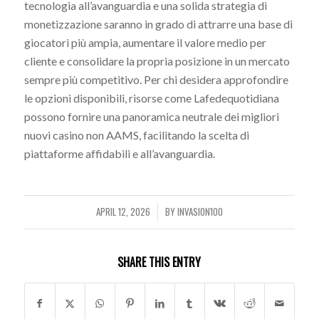
tecnologia all’avanguardia e una solida strategia di
monetizzazione saranno in grado di attrarre una base di
giocatori più ampia, aumentare il valore medio per
cliente e consolidare la propria posizione in un mercato
sempre più competitivo. Per chi desidera approfondire
le opzioni disponibili, risorse come Lafedequotidiana
possono fornire una panoramica neutrale dei migliori
nuovi casino non AAMS, facilitando la scelta di
piattaforme affidabili e all’avanguardia.
APRIL 12, 2026
BY
INVASION100
/
SHARE THIS ENTRY