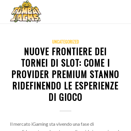
UNCATEGORIZED
NUOVE FRONTIERE DEI
TORNEI DI SLOT: COME I
PROVIDER PREMIUM STANNO
RIDEFINENDO LE ESPERIENZE
DI GIOCO
Il mercato iGaming sta vivendo una fase di