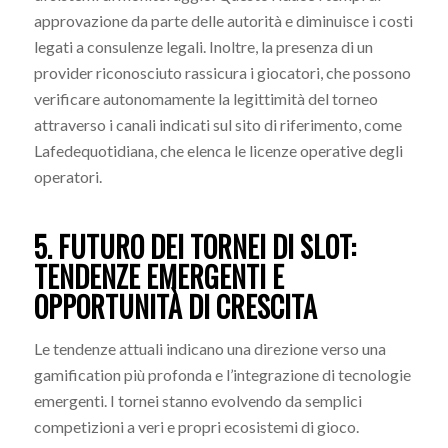
approvazione da parte delle autorità e diminuisce i costi
legati a consulenze legali. Inoltre, la presenza di un
provider riconosciuto rassicura i giocatori, che possono
verificare autonomamente la legittimità del torneo
attraverso i canali indicati sul sito di riferimento, come
Lafedequotidiana, che elenca le licenze operative degli
operatori.
5. FUTURO DEI TORNEI DI SLOT:
TENDENZE EMERGENTI E
OPPORTUNITÀ DI CRESCITA
Le tendenze attuali indicano una direzione verso una
gamification più profonda e l’integrazione di tecnologie
emergenti. I tornei stanno evolvendo da semplici
competizioni a veri e propri ecosistemi di gioco.