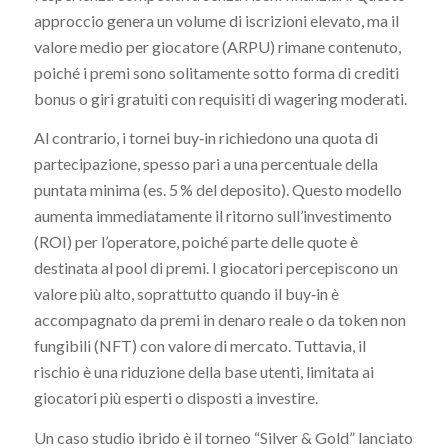
approccio genera un volume di iscrizioni elevato, ma il
valore medio per giocatore (ARPU) rimane contenuto,
poiché i premi sono solitamente sotto forma di crediti
bonus o giri gratuiti con requisiti di wagering moderati.
Al contrario, i tornei buy‑in richiedono una quota di
partecipazione, spesso pari a una percentuale della
puntata minima (es. 5 % del deposito). Questo modello
aumenta immediatamente il ritorno sull’investimento
(ROI) per l’operatore, poiché parte delle quote è
destinata al pool di premi. I giocatori percepiscono un
valore più alto, soprattutto quando il buy‑in è
accompagnato da premi in denaro reale o da token non
fungibili (NFT) con valore di mercato. Tuttavia, il
rischio è una riduzione della base utenti, limitata ai
giocatori più esperti o disposti a investire.
Un caso studio ibrido è il torneo “Silver & Gold” lanciato