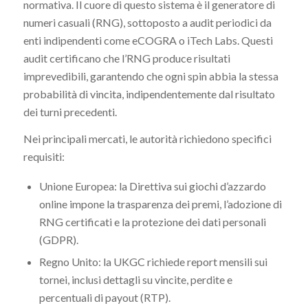
normativa. Il cuore di questo sistema è il generatore di
numeri casuali (RNG), sottoposto a audit periodici da
enti indipendenti come eCOGRA o iTech Labs. Questi
audit certificano che l’RNG produce risultati
imprevedibili, garantendo che ogni spin abbia la stessa
probabilità di vincita, indipendentemente dal risultato
dei turni precedenti.
Nei principali mercati, le autorità richiedono specifici
requisiti:
Unione Europea: la Direttiva sui giochi d’azzardo
online impone la trasparenza dei premi, l’adozione di
RNG certificati e la protezione dei dati personali
(GDPR).
Regno Unito: la UKGC richiede report mensili sui
tornei, inclusi dettagli su vincite, perdite e
percentuali di payout (RTP).