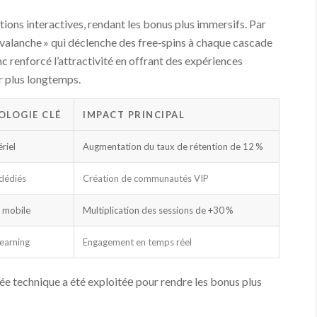
ions interactives, rendant les bonus plus immersifs. Par
avalanche » qui déclenche des free‑spins à chaque cascade
 renforcé l’attractivité en offrant des expériences
er plus longtemps.
OLOGIE CLÉ
IMPACT PRINCIPAL
riel
Augmentation du taux de rétention de 12 %
 dédiés
Création de communautés VIP
 mobile
Multiplication des sessions de +30 %
earning
Engagement en temps réel
 technique a été exploitéе pour rendre les bonus plus