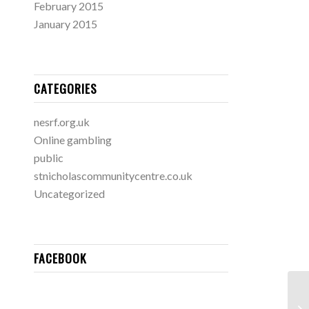
February 2015
January 2015
CATEGORIES
nesrf.org.uk
Online gambling
public
stnicholascommunitycentre.co.uk
Uncategorized
FACEBOOK
Nu
Co