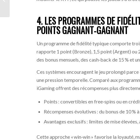
Beneficenza...
4. LES PROGRAMMES DE FIDÉLIT
POINTS GAGNANT‑GAGNANT
Un programme de fidélité typique comporte trois
rapporte 1 point (Bronze), 1,5 point (Argent) ou 2
des bonus mensuels, des cash‑back de 15 % et un
Ces systèmes encouragent le jeu prolongé parce q
une pression temporelle. Comparé aux programm
iGaming offrent des récompenses plus directement
Points : convertibles en free‑spins ou en crédit
Récompenses évolutives : du bonus de 10 % à
Avantages exclusifs : limites de mise élevées, 
Cette approche « win‑win » favorise la loyauté, m