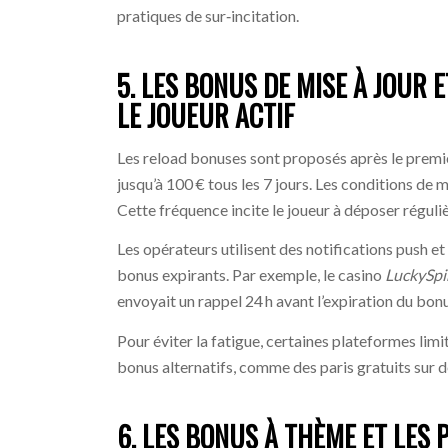
pratiques de sur‑incitation.
5. LES BONUS DE MISE À JOUR 
LE JOUEUR ACTIF
Les reload bonuses sont proposés après le prem
jusqu’à 100 € tous les 7 jours. Les conditions de mi
Cette fréquence incite le joueur à déposer réguli
Les opérateurs utilisent des notifications push e
bonus expirants. Par exemple, le casino
LuckySpi
envoyait un rappel 24 h avant l’expiration du bonu
Pour éviter la fatigue, certaines plateformes limi
bonus alternatifs, comme des paris gratuits sur des
6. LES BONUS À THÈME ET LES 