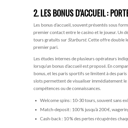
2. LES BONUS D’ACCUEIL : POR
Les bonus d’accueil, souvent présentés sous for
premier contact entre le casino et le joueur. Un d
tours gratuits sur
Starburst
. Cette offre double l
premier pari.
Les études internes de plusieurs opérateurs indi
lorsqu’un bonus d’accueil est proposé. En compara
bonus, et les paris sportifs se limitent à des paris
slots permettent de visualiser immédiatement le g
compétences ou de connaissances.
Welcome spins : 10‑30 tours, souvent sans ex
Match‑deposit : 100 % jusqu’à 200 €, wagerin
Cash‑back : 10 % des pertes récupérées chaq