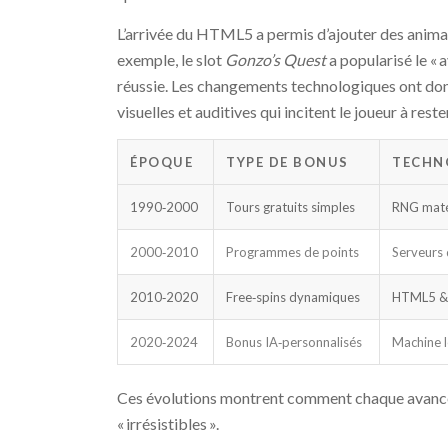
L’arrivée du HTML5 a permis d’ajouter des animat
exemple, le slot
Gonzo’s Quest
a popularisé le « 
réussie. Les changements technologiques ont donc
visuelles et auditives qui incitent le joueur à rest
ÉPOQUE
TYPE DE BONUS
TECHN
1990‑2000
Tours gratuits simples
RNG maté
2000‑2010
Programmes de points
Serveurs
2010‑2020
Free‑spins dynamiques
HTML5 &
2020‑2024
Bonus IA‑personnalisés
Machine l
Ces évolutions montrent comment chaque avancée
« irrésistibles ».