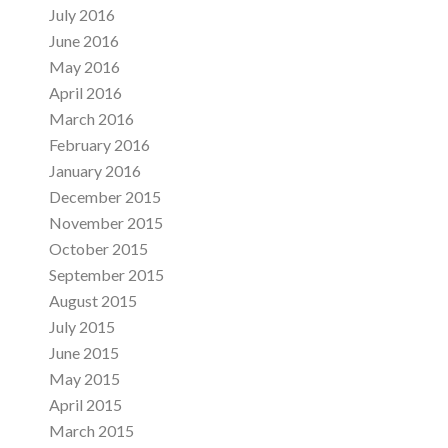
July 2016
June 2016
May 2016
April 2016
March 2016
February 2016
January 2016
December 2015
November 2015
October 2015
September 2015
August 2015
July 2015
June 2015
May 2015
April 2015
March 2015