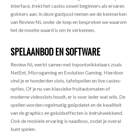
interface, trekt het casino zowel beginners als ervaren
gokkers aan. In deze gastpost nemen we de kenmerken
van Review NL onder de loep en bespreken we waarom
het de moeite waard is om te verkennen.
SPELAANBOD EN SOFTWARE
Review NL werkt samen met topontwikkelaars zoals
NetEnt, Microgaming en Evolution Gaming. Hierdoor
vind je er honderden slots, tafelspellen en live casino-
opties. Of je nu van klassieke fruitautomaten of
moderne videoslots houdt, er is voor ieder wat wils. De
spellen worden regelmatig geüpdatet en de kwaliteit
van de graphics en geluidseffecten is indrukwekkend.
Ook de mobiele ervaring is naadloos, zodat je overal
kunt spelen.