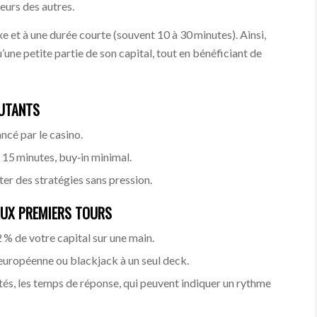
eurs des autres.
ixe et à une durée courte (souvent 10 à 30 minutes). Ainsi,
ne petite partie de son capital, tout en bénéficiant de
BUTANTS
ancé par le casino.
e 15 minutes, buy‑in minimal.
ster des stratégies sans pression.
 AUX PREMIERS TOURS
2 % de votre capital sur une main.
e européenne ou blackjack à un seul deck.
étés, les temps de réponse, qui peuvent indiquer un rythme