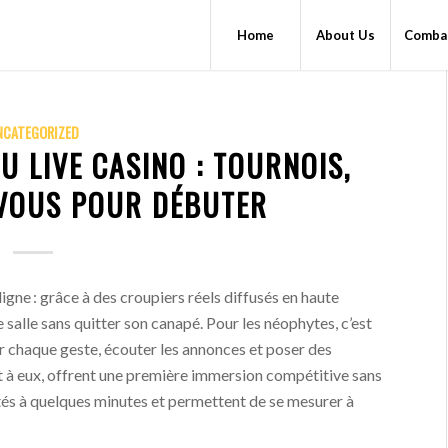
Home
About Us
Combat
NCATEGORIZED
U LIVE CASINO : TOURNOIS,
 VOUS POUR DÉBUTER
ligne : grâce à des croupiers réels diffusés en haute
e salle sans quitter son canapé. Pour les néophytes, c’est
er chaque geste, écouter les annonces et poser des
ant à eux, offrent une première immersion compétitive sans
mités à quelques minutes et permettent de se mesurer à