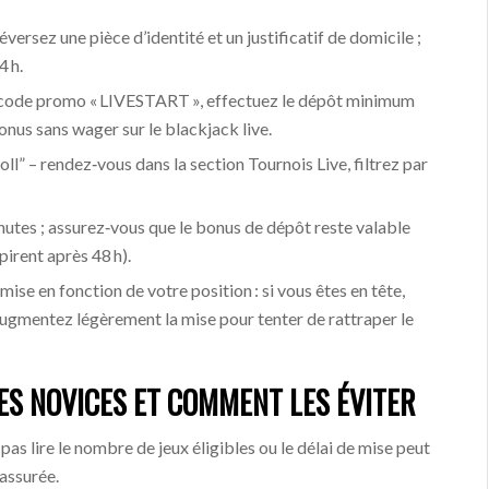
éversez une pièce d’identité et un justificatif de domicile ;
4 h.
le code promo « LIVESTART », effectuez le dépôt minimum
onus sans wager sur le blackjack live.
ll” – rendez‑vous dans la section Tournois Live, filtrez par
inutes ; assurez‑vous que le bonus de dépôt reste valable
pirent après 48 h).
ise en fonction de votre position : si vous êtes en tête,
 augmentez légèrement la mise pour tenter de rattraper le
ES NOVICES ET COMMENT LES ÉVITER
pas lire le nombre de jeux éligibles ou le délai de mise peut
assurée.