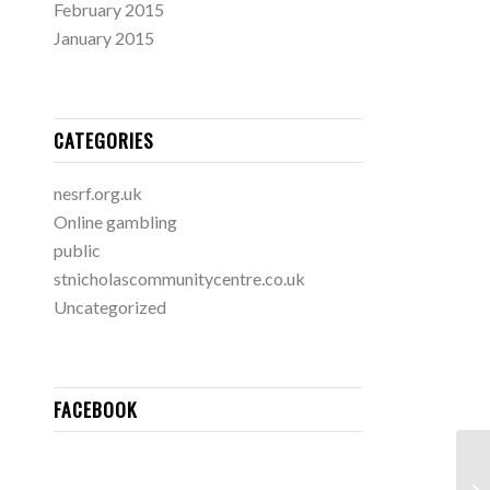
February 2015
January 2015
CATEGORIES
nesrf.org.uk
Online gambling
public
stnicholascommunitycentre.co.uk
Uncategorized
FACEBOOK
Re