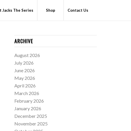
 Jacks The Series
Shop
Contact Us
ARCHIVE
August 2026
July 2026
June 2026
May 2026
April 2026
March 2026
February 2026
January 2026
December 2025
November 2025