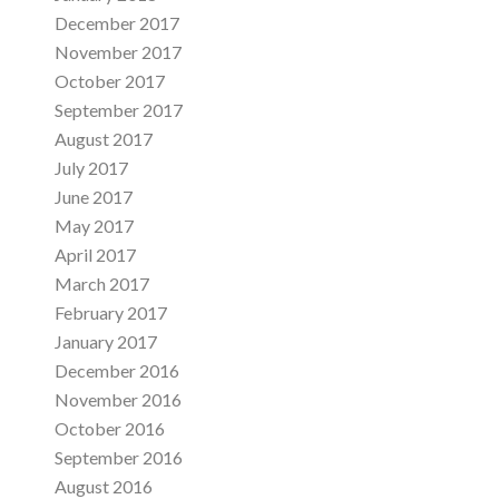
December 2017
November 2017
October 2017
September 2017
August 2017
July 2017
June 2017
May 2017
April 2017
March 2017
February 2017
January 2017
December 2016
November 2016
October 2016
September 2016
August 2016